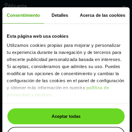
Alicante
Consentimiento
Detalles
Acerca de las cookies
Córdoba
Esta página web usa cookies
Madrid
Utilizamos cookies propias para mejorar y personalizar
tu experiencia durante la navegación y de terceros para
Málaga
ofrecerte publicidad personalizada basada en intereses.
Si aceptas, consideramos que admites su uso. Puedes
modificar tus opciones de consentimiento y cambiar la
Valencia
configuración de las cookies en el panel de configuración
y obtener más información en nuestra
política de
privacidad y cookies
.
Zaragoza
Ver Fiat 500L de segunda mano y ocasión
Aceptar todas
Fiat 500L de segunda mano y ocasión