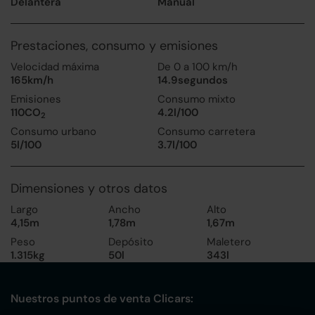
Delantera
Manual
Prestaciones, consumo y emisiones
Velocidad máxima
De 0 a 100 km/h
165km/h
14.9segundos
Emisiones
Consumo mixto
110CO
4.2l/100
2
Consumo urbano
Consumo carretera
5l/100
3.7l/100
Dimensiones y otros datos
Largo
Ancho
Alto
4,15m
1,78m
1,67m
Peso
Depósito
Maletero
1.315kg
50l
343l
Nuestros puntos de venta Clicars: