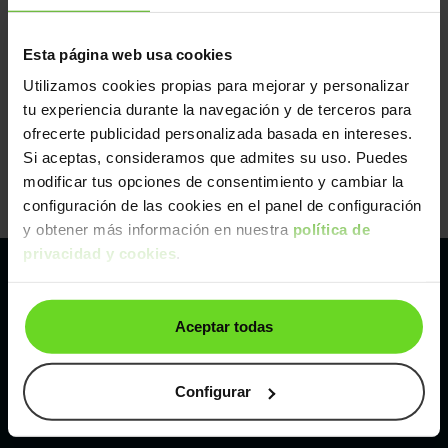
Esta página web usa cookies
Utilizamos cookies propias para mejorar y personalizar
tu experiencia durante la navegación y de terceros para
ofrecerte publicidad personalizada basada en intereses.
Si aceptas, consideramos que admites su uso. Puedes
modificar tus opciones de consentimiento y cambiar la
configuración de las cookies en el panel de configuración
y obtener más información en nuestra
política de
privacidad y cookies
.
Pertenecemos al líder europeo de
Aceptar todas
compraventa de coches online
Con sede en: España, Francia, Bélgica, Reino Unido, Austria
Configurar
e Italia.
¡Vendemos 1 coche por minuto!