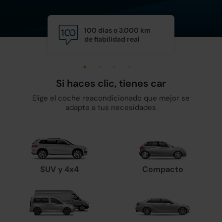
100 días o 3.000 km
Calid
de fiabilidad real
y man
Si haces clic, tienes car
Elige el coche reacondicionado que mejor se
adapte a tus necesidades
SUV y 4x4
Compacto