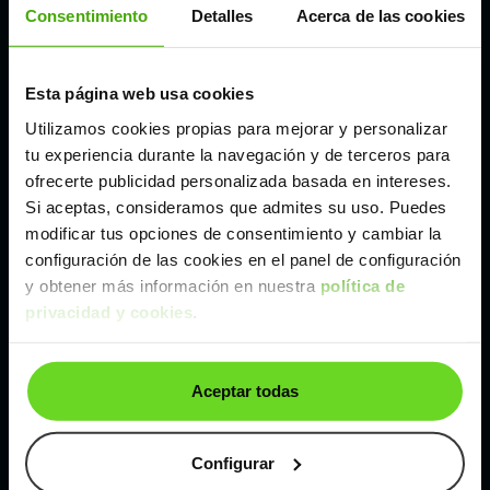
Consentimiento
Detalles
Acerca de las cookies
Madrid
Esta página web usa cookies
Málaga
Utilizamos cookies propias para mejorar y personalizar
tu experiencia durante la navegación y de terceros para
ofrecerte publicidad personalizada basada en intereses.
Valencia
Si aceptas, consideramos que admites su uso. Puedes
modificar tus opciones de consentimiento y cambiar la
Zaragoza
configuración de las cookies en el panel de configuración
y obtener más información en nuestra
política de
privacidad y cookies
.
Ver Ford Transit Courier de segunda mano y
ocasión
Ford Transit Courier de segunda mano y ocasión
Aceptar todas
Coches de
segunda mano y ocasión por
Configurar
localización