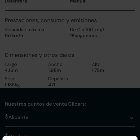
Delantera
Manual
Prestaciones, consumo y emisiones
Velocidad máxima
De 0 a 100 km/h
157km/h
16segundos
Dimensiones y otros datos
Largo
Ancho
Alto
4,16m
1,98m
1,75m
Peso
Depósito
1.135kg
47l
Nuestros puntos de venta Clicars:
Alicante
Córdoba