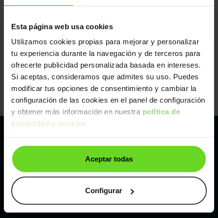
Esta página web usa cookies
Utilizamos cookies propias para mejorar y personalizar
tu experiencia durante la navegación y de terceros para
ofrecerte publicidad personalizada basada en intereses.
Si aceptas, consideramos que admites su uso. Puedes
modificar tus opciones de consentimiento y cambiar la
configuración de las cookies en el panel de configuración
y obtener más información en nuestra
política de
privacidad y cookies
.
Pertenecemos al líder europeo de
Aceptar todas
compraventa de coches online
Con sede en: España, Francia, Bélgica, Reino Unido, Austria
Configurar
e Italia.
¡Vendemos 1 coche por minuto!