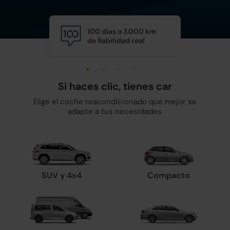
100 días o 3.000 km
Calid
de fiabilidad real
y man
Si haces clic, tienes car
Elige el coche reacondicionado que mejor se
adapte a tus necesidades
SUV y 4x4
Compacto