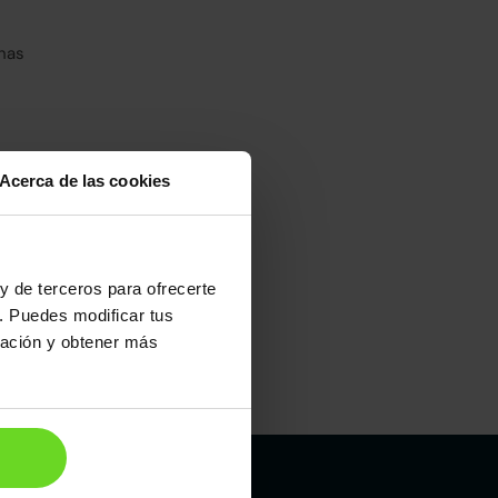
has
Acerca de las cookies
umo mixto
100
y de terceros para ofrecerte
. Puedes modificar tus
ración y obtener más
Maletero
332l