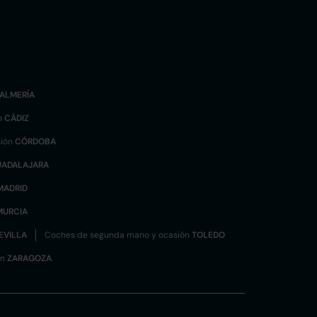
ALMERÍA
n
CÁDIZ
sión
CÓRDOBA
UADALAJARA
MADRID
MURCIA
EVILLA
Coches de segunda mano y ocasión
TOLEDO
ón
ZARAGOZA