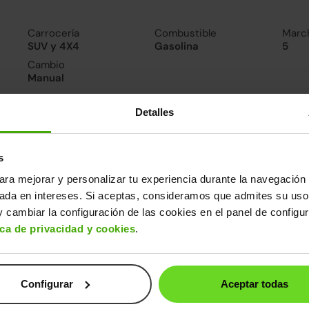
Carrocería
Combustible
Marc
SUV y 4X4
Gasolina
5
Cambio
Manual
Detalles
nsumo y emisiones
De 0 a 100 km/h
Emisiones
Cons
13.2segundos
136CO
5.9l/
s
2
Consumo carretera
ara mejorar y personalizar tu experiencia durante la navegación 
5.4l/100
sada en intereses. Si aceptas, consideramos que admites su uso
 cambiar la configuración de las cookies en el panel de configu
ros datos
ica de privacidad y cookies
.
cho
Alto
Peso
Depósito
76m
1,50m
1.145kg
45l
Configurar
Aceptar todas