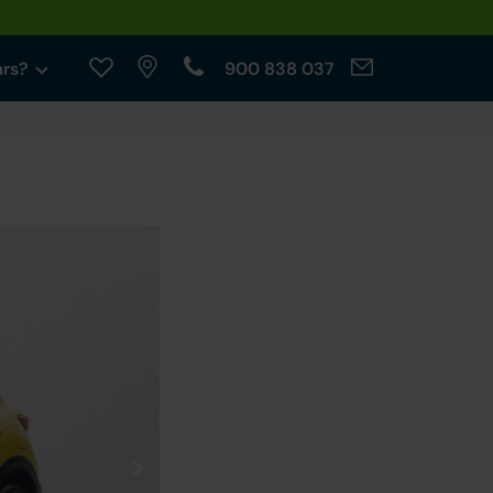
ars?
900 838 037