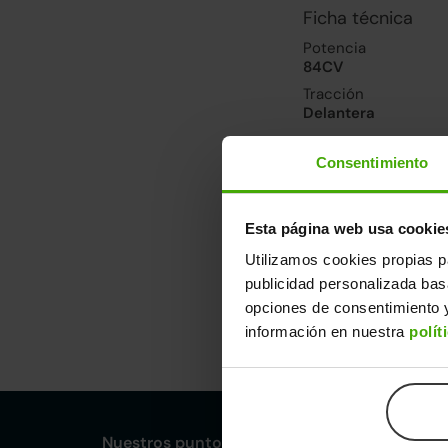
Ficha técnica
Potencia
84CV
Tracción
Delantera
Consentimiento
Prestaciones, co
Velocidad máxima
165km/h
Esta página web usa cookie
Consumo urbano
Utilizamos cookies propias p
6.9l/100
publicidad personalizada ba
opciones de consentimiento y
Dimensiones y ot
información en nuestra
polít
Largo
An
4,14m
1,
Nuestros puntos de venta Clicars: