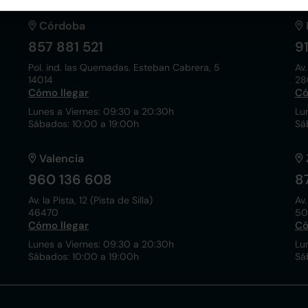
Córdoba
857 881 521
9
Pol. ind. las Quemadas. Esteban Cabrera, 5
Av.
14014
28
Cómo llegar
Có
Lunes a Viernes: 09:30 a 20:30h
Lu
Sábados: 10:00 a 19:00h
Sá
Valencia
960 136 608
8
Av. la Pista, 12 (Pista de Silla)
Av.
46470
50
Cómo llegar
Có
Lunes a Viernes: 09:30 a 20:30h
Lu
Sábados: 10:00 a 19:00h
Sá