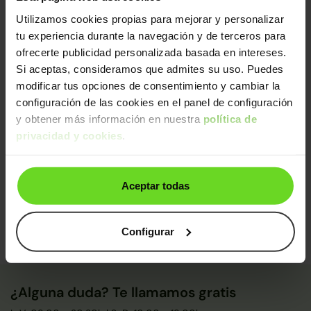
de calidad.
Utilizamos cookies propias para mejorar y personalizar
Sin daños estructurales certificados, libre de
tu experiencia durante la navegación y de terceros para
cargas y kilometraje garantizado
ofrecerte publicidad personalizada basada en intereses.
Diagnosis avanzada
Si aceptas, consideramos que admites su uso. Puedes
Mecánica impecable (con sustitución de piezas
modificar tus opciones de consentimiento y cambiar la
clave)
configuración de las cookies en el panel de configuración
Control final de calidad y seguridad
y obtener más información en nuestra
política de
De un equipo de
+250 expertos
, este coche ha sido
privacidad y cookies
.
certificado y pasado control de calidad:
Certificado: Mircea Gabriel
Aceptar todas
Calidad: Víctor
Configurar
¿Alguna duda? Te llamamos gratis