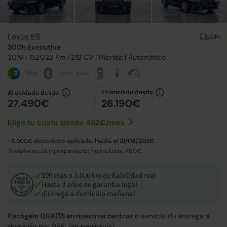
Lexus ES
24h
300h Executive
2019
| 132.022 Km |
218
CV | Híbrido |
Automático
Financiado desde
Al contado desde
27.490€
26.190€
Elige tu cuota desde
482€
/
mes
-3.500€ descuento aplicado. Hasta el 31/08/2026.
Transferencia y preparación no incluida: 490€.
100 días o 3.000 km de fiabilidad real
Hasta 3 años de garantía legal
¡Entrega a domicilio mañana!
Recógelo GRATIS en nuestros centros
o servicio de entrega a
domicilio por 99€ (en península).