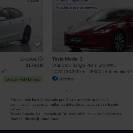
Interior impecable
24h
Ruedas traseras nuevas
Tesla Model 3
39.990€
Standard Range Premium RWD
32.590€
(1)
2024 | 30.259km | 283CV | Autonomía 513km
Eléctrico
Desde
478€
/mes
Este vehículo ha sido revisado por Clicars antes de su venta. A
continuación puedes consultar los datos de contacto del fabricante
del vehículo:
Toyota España, S.L. | Avenida de Bruselas, núm. 22. 28108 Alcobendas,
Madrid |
clientes@lexusauto.es