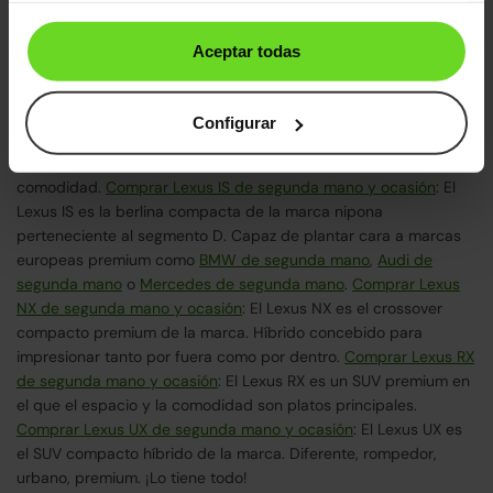
encargamos de buscártelo!
Comprar Lexus CT de segunda
mano y ocasión
: El Lexus CT es el compacto híbrido de la marca
Aceptar todas
japonesa. Cómodo, versátil y con claro carácter juvenil. Sus
motores híbridos te sorprenderán.
Comprar Lexus GS de
segunda mano y ocasión
: La berlina grande de Lexus se llama
Configurar
Lexus GS y una vez te montes en ella comprenderás lo que es el
confort, el confort de marcha y la seguridad. Elegancia y
comodidad.
Comprar Lexus IS de segunda mano y ocasión
: El
Lexus IS es la berlina compacta de la marca nipona
perteneciente al segmento D. Capaz de plantar cara a marcas
europeas premium como
BMW de segunda mano
,
Audi de
segunda mano
o
Mercedes de segunda mano
.
Comprar Lexus
NX de segunda mano y ocasión
: El Lexus NX es el crossover
compacto premium de la marca. Híbrido concebido para
impresionar tanto por fuera como por dentro.
Comprar Lexus RX
de segunda mano y ocasión
: El Lexus RX es un SUV premium en
el que el espacio y la comodidad son platos principales.
Comprar Lexus UX de segunda mano y ocasión
: El Lexus UX es
el SUV compacto híbrido de la marca. Diferente, rompedor,
urbano, premium. ¡Lo tiene todo!