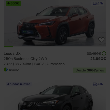
↓ 600€
24h
Lexus UX
30.490€
250h Business City 2WD
23.690€
2022 | 38.290km | 184CV | Automático
Híbrido
Desde
366€
/mes
4 ruedas nuevas
24h