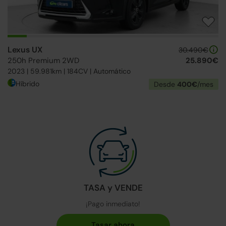
Lexus UX
30.490€
250h Premium 2WD
25.890€
2023 | 59.981km | 184CV | Automático
Híbrido
Desde
400€
/mes
TASA y VENDE
¡Pago inmediato!