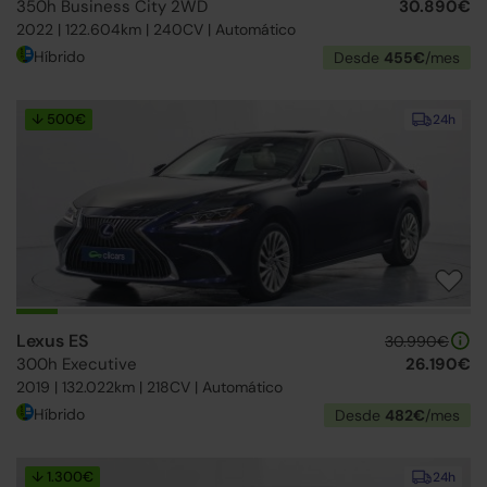
350h Business City 2WD
30.890€
2022 | 122.604km | 240CV | Automático
Híbrido
Desde
455€
/mes
↓ 500€
24h
Lexus ES
30.990€
300h Executive
26.190€
2019 | 132.022km | 218CV | Automático
Híbrido
Desde
482€
/mes
↓ 1.300€
24h