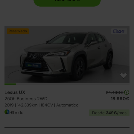
Reservado
24h
Lexus UX
24.490€
250h Business 2WD
18.990€
2019 | 142.339km | 184CV | Automático
Híbrido
Desde
349€
/mes