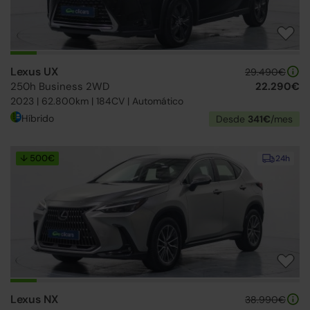
Lexus UX
29.490€
250h Business 2WD
22.290€
2023 | 62.800km | 184CV | Automático
Híbrido
Desde
341€
/mes
↓ 500€
24h
Lexus NX
38.990€