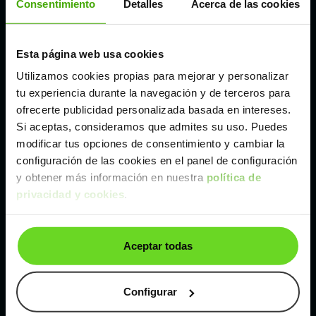
Consentimiento
Detalles
Acerca de las cookies
Madrid
Esta página web usa cookies
Utilizamos cookies propias para mejorar y personalizar
Málaga
tu experiencia durante la navegación y de terceros para
ofrecerte publicidad personalizada basada en intereses.
Valencia
Si aceptas, consideramos que admites su uso. Puedes
modificar tus opciones de consentimiento y cambiar la
configuración de las cookies en el panel de configuración
Zaragoza
y obtener más información en nuestra
política de
privacidad y cookies
.
Ver Mazda CX-80 de segunda mano y ocasión
Mazda CX-80 de segunda mano y ocasión
Aceptar todas
Coches de
segunda mano y ocasión por
localización
Configurar
Coches de segunda mano y ocasión
ALBACETE