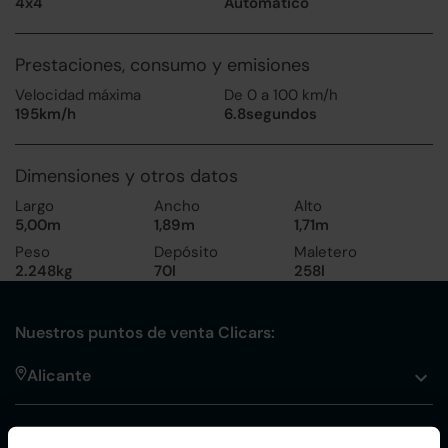
4x4
Automático
Prestaciones, consumo y emisiones
Velocidad máxima
De 0 a 100 km/h
195km/h
6.8segundos
Dimensiones y otros datos
Largo
Ancho
Alto
5,00m
1,89m
1,71m
Peso
Depósito
Maletero
2.248kg
70l
258l
Nuestros puntos de venta Clicars:
Alicante
Córdoba