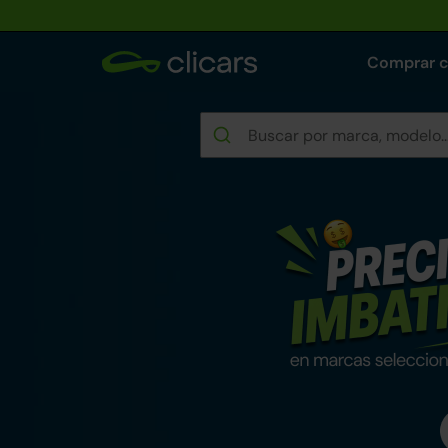
Comprar 
Rebajas de verano e
Encuentra tu coche reacondicionad