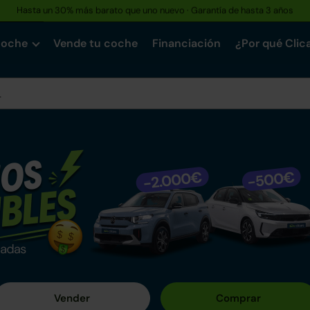
Hasta un 30% más barato que uno nuevo · Garantía de hasta 3 años
coche
Vende tu coche
Financiación
¿Por qué Clic
n Clicars
o entre nuestros más de +1.500 coches mecánicamente impe