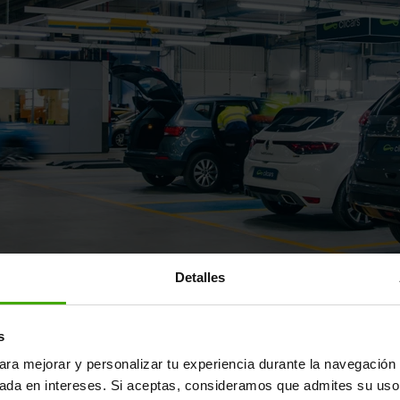
Detalles
ayor fábrica de reacondicionamie
s
ara mejorar y personalizar tu experiencia durante la navegación 
un coche de segunda mano "como cualquier otro": supera una m
sada en intereses. Si aceptas, consideramos que admites su uso
s estándares del fabricante y se reacondiciona en nuestra fábr