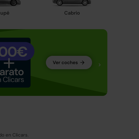
upé
Cabrio
o en Clicars.