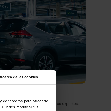
Acerca de las cookies
nto de Europa
y de terceros para ofrecerte
eticulosa inspección por nuestros expertos,
. Puedes modificar tus
ica de Madrid.