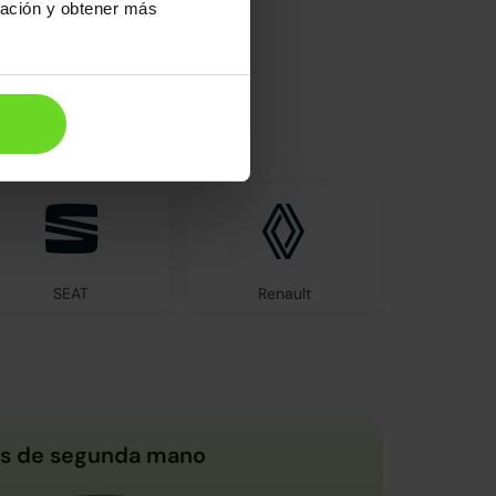
ración y obtener más
el mercado
SEAT
Renault
s de segunda mano