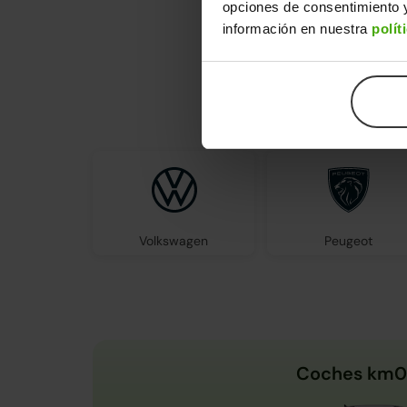
opciones de consentimiento y
información en nuestra
polít
En Clicar
Volkswagen
Peugeot
Coches km0