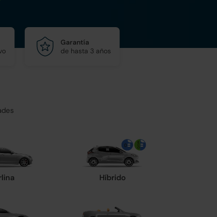
Garantía
vo
de hasta 3 años
ades
rlina
Híbrido