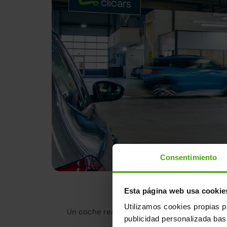
Consentimiento
Tenemos la m
Esta página web usa cookie
Utilizamos cookies propias p
Un coche reacondicionado en Clicars no es 
publicidad personalizada ba
cumple con lo