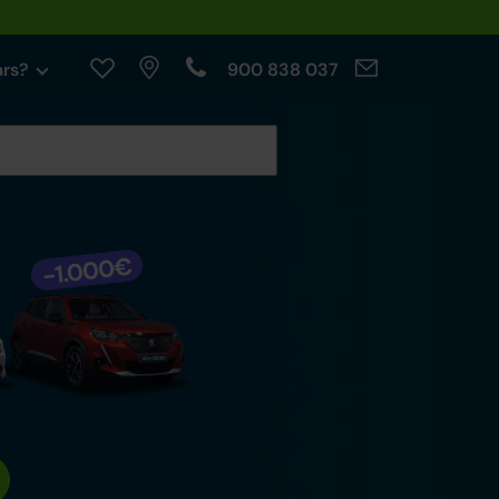
ars?
900 838 037
cables.