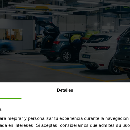
Detalles
ayor fábrica de reacondicionamie
s
ara mejorar y personalizar tu experiencia durante la navegación 
un coche de segunda mano "como cualquier otro": supera una m
sada en intereses. Si aceptas, consideramos que admites su uso
s estándares del fabricante y se reacondiciona en nuestra fábr