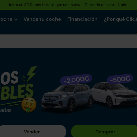
Hasta un 30% más barato que uno nuevo · Garantía de hasta 3 años
coche
Vende tu coche
Financiación
¿Por qué Clic
n Clicars
o entre nuestros más de +1.550 coches mecánicamente impe