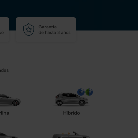
Garantía
vo
de hasta 3 años
ades
rlina
Híbrido