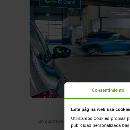
Consentimiento
Tenemos la m
Esta página web usa cookie
Utilizamos cookies propias p
Un coche reacondicionado en Clicars no es 
publicidad personalizada ba
cumple con lo