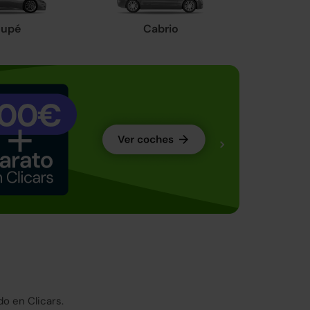
upé
Cabrio
o en Clicars.