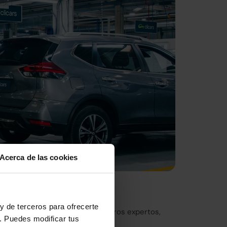
Acerca de las cookies
nto de Europa
y de terceros para ofrecerte
eticulosa inspección por nuestros expertos,
. Puedes modificar tus
ica de Madrid.