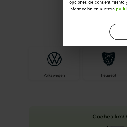
opciones de consentimiento y
información en nuestra
polít
En Clicar
Volkswagen
Peugeot
Coches km0