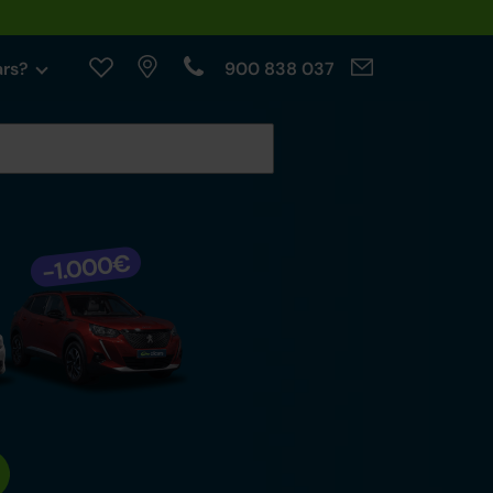
ars?
900 838 037
cables.