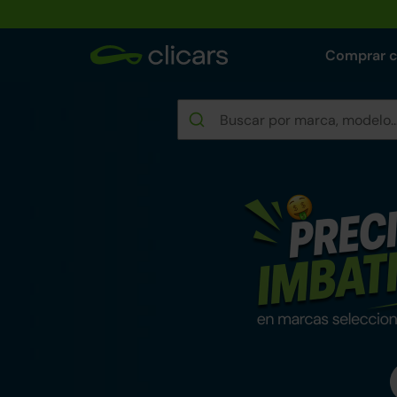
Comprar 
Rebajas de verano e
Encuentra tu coche reacondicionad