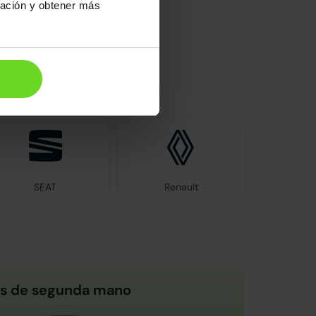
ración y obtener más
el mercado
SEAT
Renault
s de segunda mano