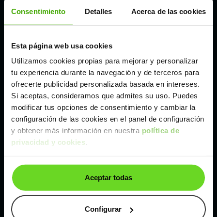
Córdoba
Consentimiento
Detalles
Acerca de las cookies
Madrid
Esta página web usa cookies
Utilizamos cookies propias para mejorar y personalizar
Málaga
tu experiencia durante la navegación y de terceros para
ofrecerte publicidad personalizada basada en intereses.
Si aceptas, consideramos que admites su uso. Puedes
Valencia
modificar tus opciones de consentimiento y cambiar la
configuración de las cookies en el panel de configuración
Zaragoza
y obtener más información en nuestra
política de
privacidad y cookies
.
Ver Peugeot 508 de segunda mano y ocasión
Aceptar todas
Peugeot 508 de segunda mano y ocasión
Coches de
segunda mano y ocasión por
Configurar