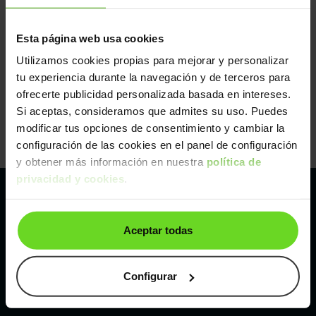
Esta página web usa cookies
Utilizamos cookies propias para mejorar y personalizar
tu experiencia durante la navegación y de terceros para
ofrecerte publicidad personalizada basada en intereses.
Si aceptas, consideramos que admites su uso. Puedes
modificar tus opciones de consentimiento y cambiar la
configuración de las cookies en el panel de configuración
y obtener más información en nuestra
política de
privacidad y cookies
.
Pertenecemos al líder europeo de
Aceptar todas
compraventa de coches online
Con sede en: España, Francia, Bélgica, Reino Unido, Austria
Configurar
e Italia.
¡Vendemos 1 coche por minuto!