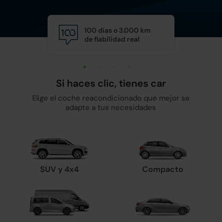
100 días o 3.000 km
Calid
de fiabilidad real
y man
Si haces clic, tienes car
Elige el coche reacondicionado que mejor se
adapte a tus necesidades
SUV y 4x4
Compacto