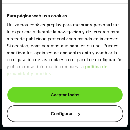
Esta página web usa cookies
Utilizamos cookies propias para mejorar y personalizar
tu experiencia durante la navegación y de terceros para
ofrecerte publicidad personalizada basada en intereses.
Si aceptas, consideramos que admites su uso. Puedes
modificar tus opciones de consentimiento y cambiar la
configuración de las cookies en el panel de configuración
y obtener más información en nuestra
política de
privacidad y cookies
.
Pertenecemos al líder europeo de
Aceptar todas
compraventa de coches online
Con sede en: España, Francia, Bélgica, Reino Unido, Austria
Configurar
e Italia.
¡Vendemos 1 coche por minuto!