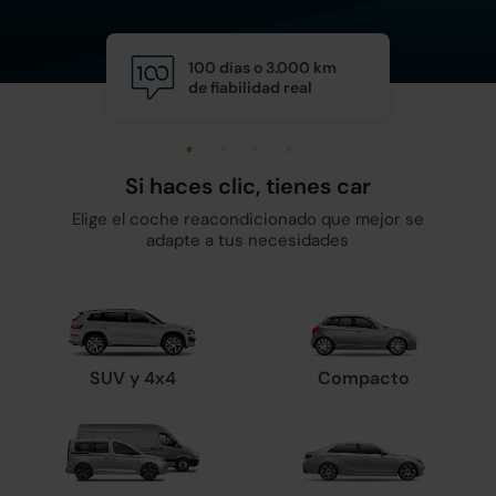
100 días o 3.000 km
Calid
de fiabilidad real
y man
Si haces clic, tienes car
Elige el coche reacondicionado que mejor se
adapte a tus necesidades
SUV y 4x4
Compacto