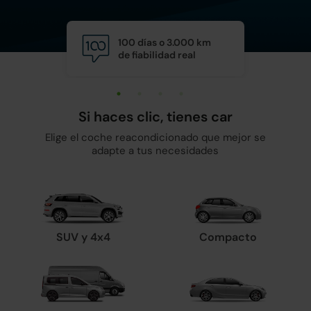
100 días o 3.000 km
Calid
de fiabilidad real
y man
Si haces clic, tienes car
Elige el coche reacondicionado que mejor se
adapte a tus necesidades
SUV y 4x4
Compacto