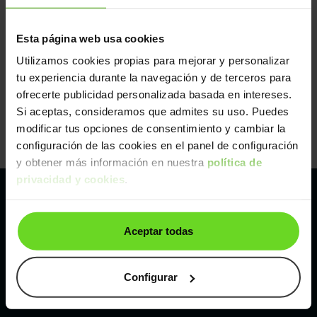
Esta página web usa cookies
Utilizamos cookies propias para mejorar y personalizar
tu experiencia durante la navegación y de terceros para
ofrecerte publicidad personalizada basada en intereses.
Si aceptas, consideramos que admites su uso. Puedes
modificar tus opciones de consentimiento y cambiar la
configuración de las cookies en el panel de configuración
y obtener más información en nuestra
política de
privacidad y cookies
.
Pertenecemos al líder europeo de
Aceptar todas
compraventa de coches online
Con sede en: España, Francia, Bélgica, Reino Unido, Austria
Configurar
e Italia.
¡Vendemos 1 coche por minuto!