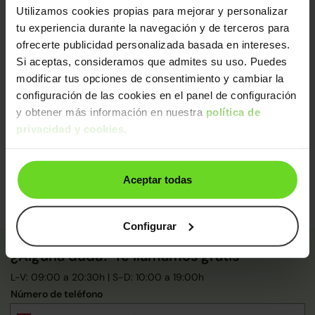
Utilizamos cookies propias para mejorar y personalizar
Diagnosis avanzada
tu experiencia durante la navegación y de terceros para
Mecánica impecable (con sustitución de piezas
ofrecerte publicidad personalizada basada en intereses.
clave)
Si aceptas, consideramos que admites su uso. Puedes
Control final de calidad y seguridad
modificar tus opciones de consentimiento y cambiar la
De un equipo de
+250 expertos
, este coche ha sido
configuración de las cookies en el panel de configuración
certificado y pasado control de calidad:
y obtener más información en nuestra
política de
privacidad y cookies
.
Certificado: Nacho
Calidad: Rubén
Aceptar todas
Configurar
¿Alguna duda? Te llamamos gratis
L-V: 09:00 a 20:30h | S-D: 10:00 a 19:00h
Número de teléfono