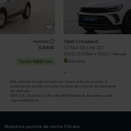
Opel Crossland
13.990€
1.2 S&S GS Line 130
11.790€
2022 | 21.278km | 130CV | Manual
Gasolina
Desde
185€
/mes
Este vehículo ha sido revisado por Clicars antes de su venta. A
continuación puedes consultar los datos de contacto del fabricante
del vehículo:
SEAT, S.A. | Autovía A-2, Km 585. 08760 Martorell, Barcelona |
seat-
responde@seat.es
Nuestros puntos de venta Clicars: