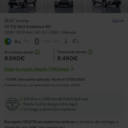
SEAT Arona
24h
1.0 TGI S&S Xcellence 90
2019
| 131.111 Km |
90
CV | GNC |
Manual
Financiado desde
Al contado desde
9.990€
9.490€
Elige tu cuota desde
179€
/
mes
-1.010€ descuento aplicado. Hasta el 31/08/2026.
Transferencia y preparación no incluida: 490€.
100 días o 3.000 km de fiabilidad real
Hasta 3 años de garantía legal
¡Entrega a domicilio mañana!
Recógelo GRATIS en nuestros centros
o servicio de entrega a
domicilio por 99€ (en península).