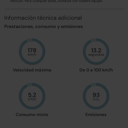
vehículo. Para cualquier duda, contacta con nuestro equipo.
Información técnica adicional
Prestaciones, consumo y emisiones
178
13.2
km/h
segundos
Velocidad máxima
De 0 a 100 km/h
5.2
93
l/100
CO
2
Consumo mixto
Emisiones