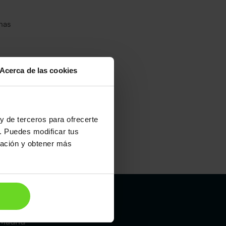
has
Acerca de las cookies
y de terceros para ofrecerte
. Puedes modificar tus
ración y obtener más
Maletero
400l
Madrid