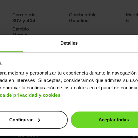
Carrocería
Combustible
Marc
SUV y 4X4
Gasolina
5
Cambio
Manual
Detalles
nsumo y emisiones
De 0 a 100 km/h
s
11.5segundos
ara mejorar y personalizar tu experiencia durante la navegación 
sada en intereses. Si aceptas, consideramos que admites su uso
ros datos
 cambiar la configuración de las cookies en el panel de configu
ica de privacidad y cookies
.
cho
Alto
Peso
Depósito
78m
1,55m
1.191kg
40l
Configurar
Aceptar todas
Córdoba