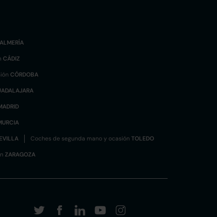
ALMERÍA
n
CÁDIZ
sión
CÓRDOBA
UADALAJARA
MADRID
MURCIA
EVILLA
Coches de segunda mano y ocasión
TOLEDO
ón
ZARAGOZA