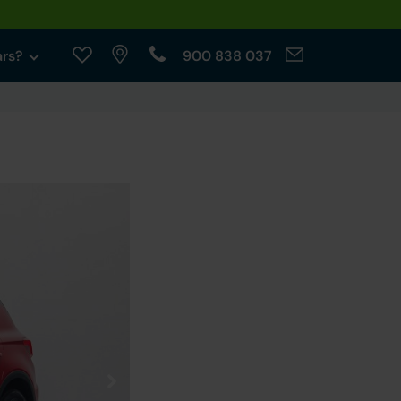
ars?
900 838 037