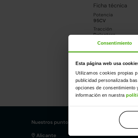
Ficha técnica
Potencia
95CV
Tracción
Delantera
Consentimiento
Prestaciones, co
Velocidad máxima
Esta página web usa cookie
182km/h
Utilizamos cookies propias p
publicidad personalizada ba
Dimensiones y ot
opciones de consentimiento y
información en nuestra
polít
Largo
An
4,15m
1,
Nuestros puntos de venta Clicars:
Alicante