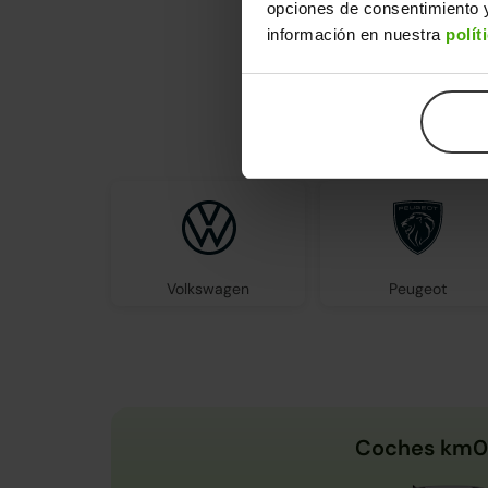
opciones de consentimiento y
información en nuestra
polít
En Clicar
Volkswagen
Peugeot
Coches km0