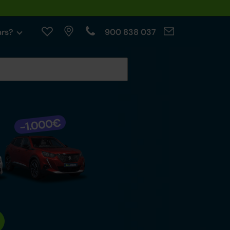
ars?
900 838 037
cables.