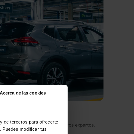
Acerca de las cookies
nto de Europa
y de terceros para ofrecerte
eticulosa inspección por nuestros expertos,
. Puedes modificar tus
ica de Madrid.