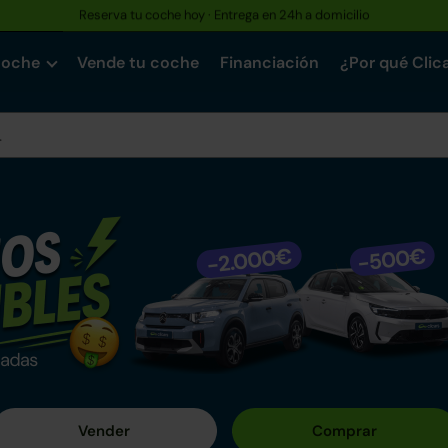
Reserva tu coche hoy · Entrega en 24h a domicilio
coche
Vende tu coche
Financiación
¿Por qué Clic
n Clicars
o entre nuestros más de +1.500 coches mecánicamente impe