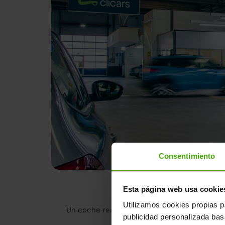
Consentimiento
Tenemos la m
Esta página web usa cookie
Utilizamos cookies propias p
Un coche reacondicionado en Clicars no es 
publicidad personalizada ba
cumple con lo