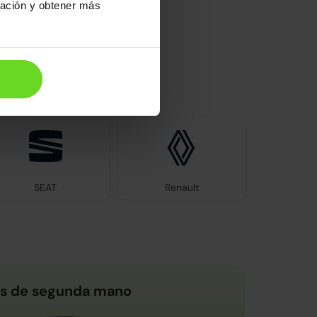
ración y obtener más
el mercado
SEAT
Renault
s de segunda mano