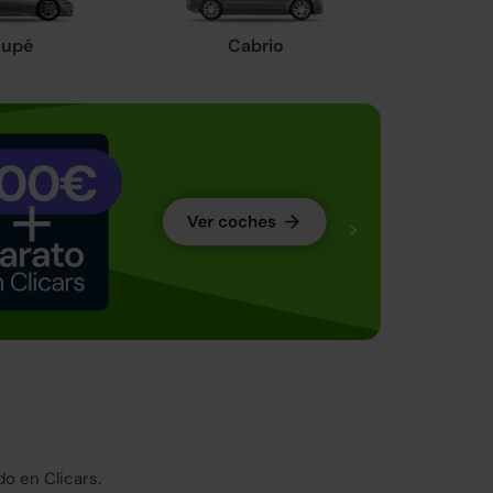
upé
Cabrio
o en Clicars.