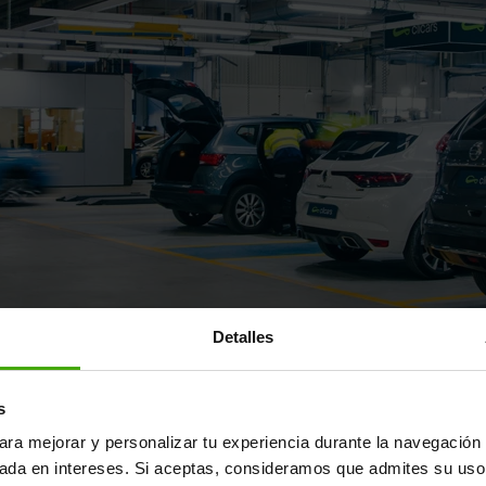
Detalles
ayor fábrica de reacondicionamie
s
ara mejorar y personalizar tu experiencia durante la navegación 
un coche de segunda mano "como cualquier otro": supera una m
sada en intereses. Si aceptas, consideramos que admites su uso
s estándares del fabricante y se reacondiciona en nuestra fábr