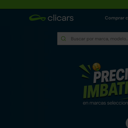
Comprar 
Rebajas de verano e
Encuentra tu coche reacondicionad