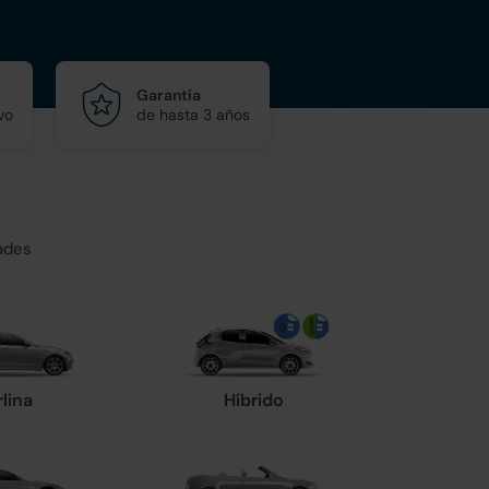
Garantía
vo
de hasta 3 años
ades
rlina
Híbrido