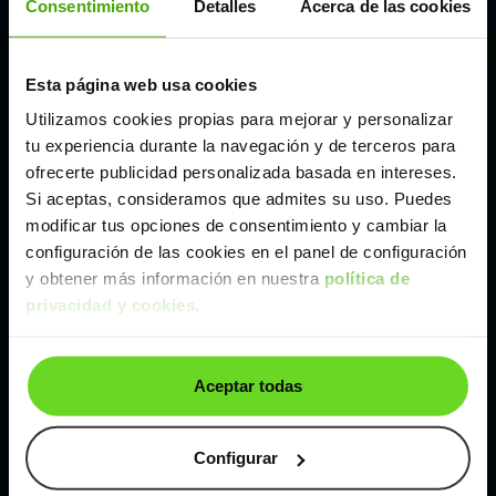
Consentimiento
Detalles
Acerca de las cookies
Madrid
Esta página web usa cookies
Utilizamos cookies propias para mejorar y personalizar
Málaga
tu experiencia durante la navegación y de terceros para
ofrecerte publicidad personalizada basada en intereses.
Valencia
Si aceptas, consideramos que admites su uso. Puedes
modificar tus opciones de consentimiento y cambiar la
configuración de las cookies en el panel de configuración
Zaragoza
y obtener más información en nuestra
política de
privacidad y cookies
.
Ver Smart #1 de segunda mano y ocasión
Smart #1 de segunda mano y ocasión
Aceptar todas
Coches de
segunda mano y ocasión por
localización
Configurar
Coches de segunda mano y ocasión
ALBACETE