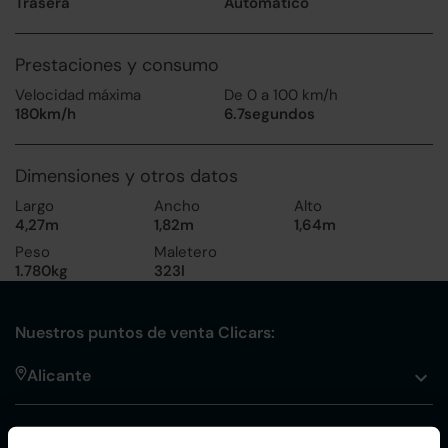
Trasera
Automático
Prestaciones y consumo
Velocidad máxima
De 0 a 100 km/h
180km/h
6.7segundos
Dimensiones y otros datos
Largo
Ancho
Alto
4,27m
1,82m
1,64m
Peso
Maletero
1.780kg
323l
Nuestros puntos de venta Clicars:
Alicante
Córdoba