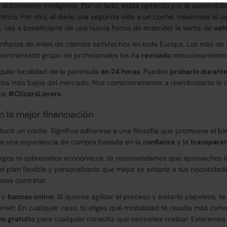
 doblemente inteligente. Por un lado, estás optando por la sostenibil
ico. Por otro, al darle una segunda vida a un coche, maximizas el us
s
, vas a beneficiarte de una nueva forma de entender la venta de
veh
nfianza de miles de clientes satisfechos en toda Europa. Los más de
perimentado grupo de profesionales los ha
revisado
minuciosamente
lquier localidad de la península
en
24 horas
. Puedes
probarlo durante
 los más bajos del mercado. Nos comprometemos a reembolsarte la dif
los
#ClicarsLovers
.
n la mejor financiación
cir un coche. Significa adherirse a una filosofía que promueve el b
te una experiencia de compra basada en la
confianza
y la
transpare
esgos ni sobresaltos económicos, te recomendamos que aproveches 
l plan flexible y personalizado que mejor se adapte a tus necesidades
sees contratar.
y
bancas online
. Si quieres agilizar el proceso y evitarte papeleos, 
ternet. En cualquier caso, tú eliges qué modalidad te resulta más con
no gratuito
para cualquier consulta que necesites realizar. Estaremo