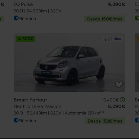
0€
EQ Pulse
9.390€
5
2021 | 54.963km | 82CV
20
Eléctrico
s
Desde
150€
/mes
↓ 300€
2 días
Smart Forfour
S
10.490€
Electric Drive Passion
8.290€
E
(1)
2018 | 56.443km | 82CV | Autonomía 120km
20
Eléctrico
Desde
152€
/mes