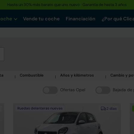
Hasta un 30% más barato que uno nuevo · Garantía de hasta 3 años
coche
Vende tu coche
Financiación
¿Por qué Clic
ta
Combustible
Años y kilómetros
Cambio y po
Ofertas Opel
Bajada de 
Ruedas delanteras nuevas
2 días