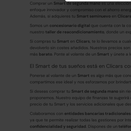
Comprar un
Smart de segunda mano
es una elección
enfoque innovador y compromiso con el ahorro energét
Además, si adquieres tu
Smart seminuevo
en
Clicar
Somos un
concesionario digital
que cuenta con la co
nuestro
taller de reacondicionamiento
, donde un ex
Si compras tu
Smart
en
Clicars
, te lo llevamos a cua
devolverlo sin costes añadidos. Nuestros precios son
más
barato
. Ponte al volante de un
Smart
y únete a 
El Smart de tus sueños está en Clicars co
Ponerse al volante de un
Smart
es algo más que condu
compartimos ese ideal y nos esforzamos por brindar
Si deseas comprar tu
Smart de segunda mano
sin ri
proponemos. Nuestro equipo de finanzas te sugerirá e
precio de tu Smart y los servicios adicionales que de
Colaboramos con
entidades bancarias tradicionales
ya que te permite realizar todas las gestiones por In
confidencialidad y seguridad
. Dispones de un
teléfo