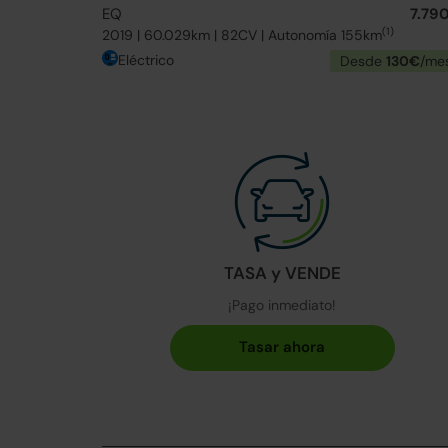
EQ
7.79
(1)
2019 | 60.029km | 82CV | Autonomía 155km
Eléctrico
Desde
130€
/me
TASA y VENDE
¡Pago inmediato!