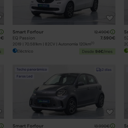
Smart Forfour
S
12.490€
0€
EQ Passion
7.590€
5
(1)
2019 | 70.581km | 82CV | Autonomía 120km
20
Eléctrico
s
Desde
94€
/mes
Techo panorámico
2 días
Faros Led
Smart Forfour
S
13.990€