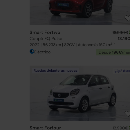
Smart Fortwo
16.990€
Coupé EQ Pulse
13.19
(1)
2022 | 56.233km | 82CV | Autonomía 150km
Eléctrico
Desde
196€
/me
Ruedas delanteras nuevas
2 días
Smart Forfour
12.990€