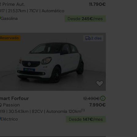
2 Prime Aut.
11.790€
17 | 21.537km | 71CV | Automático
Gasolina
Desde
245€
/mes
Reservado
2 días
mart Forfour
12.490€
Q Passion
7.990€
(1)
19 | 30.543km | 82CV | Autonomía 120km
Eléctrico
Desde
147€
/mes