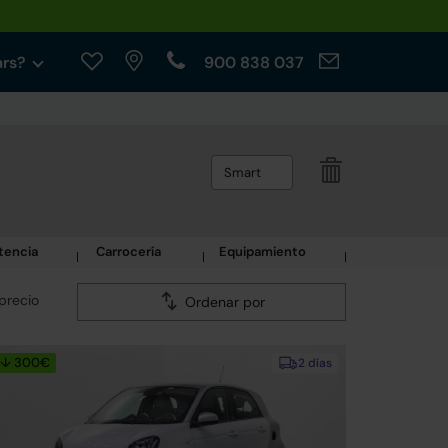
ars?
900 838 037
Smart
tencia
Carrocería
Equipamiento
precio
Ordenar por
↓ 300€
2 días