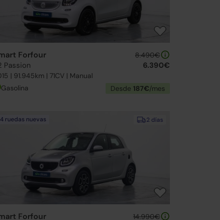
mart Forfour
8.490€
2 Passion
6.390€
15 | 91.945km | 71CV | Manual
Gasolina
Desde
187€
/mes
4 ruedas nuevas
2 días
mart Forfour
14.990€