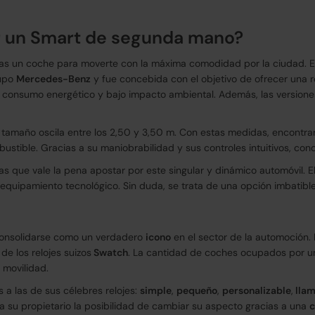
 un Smart de segunda mano?
cas un coche para moverte con la máxima comodidad por la ciudad. Es
rupo
Mercedes-Benz
y fue concebida con el objetivo de ofrecer una r
o consumo energético y bajo impacto ambiental. Además, las version
tamaño oscila entre los 2,50 y 3,50 m. Con estas medidas, encontrar 
tible. Gracias a su maniobrabilidad y sus controles intuitivos, con
las que vale la pena apostar por este singular y dinámico automóvil. E
 equipamiento tecnológico. Sin duda, se trata de una opción imbatible
onsolidarse como un verdadero
icono
en el sector de la automoción. 
de los relojes suizos
Swatch
. La cantidad de coches ocupados por u
 movilidad.
 a las de sus célebres relojes:
simple
,
pequeño
,
personalizable
,
llam
a su propietario la posibilidad de cambiar su aspecto gracias a una
c