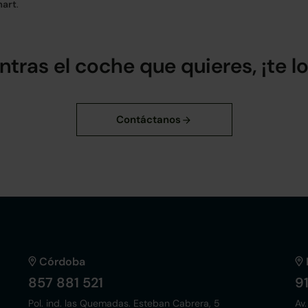
art
.
ntras el coche que quieres, ¡te 
Córdoba
857 881 521
9
Pol. ind. las Quemadas. Esteban Cabrera, 5
Av.