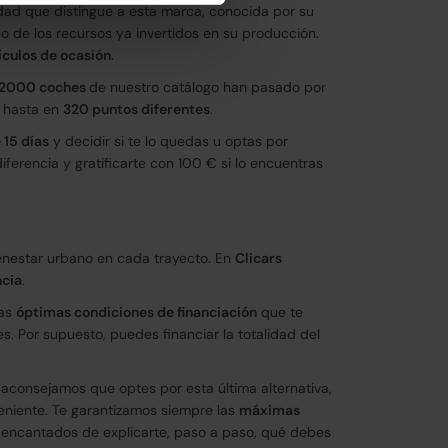
idad que distingue a esta marca, conocida por su
o de los recursos ya invertidos en su producción.
ículos de ocasión
.
2000 coches
de nuestro catálogo han pasado por
 hasta en
320 puntos diferentes
.
 15 días
y decidir si te lo quedas u optas por
erencia y gratificarte con 100 € si lo encuentras
ienestar urbano en cada trayecto. En
Clicars
ncia
.
las
óptimas condiciones de financiación
que te
. Por supuesto, puedes financiar la totalidad del
te aconsejamos que optes por esta última alternativa,
veniente. Te garantizamos siempre las
máximas
s encantados de explicarte, paso a paso, qué debes