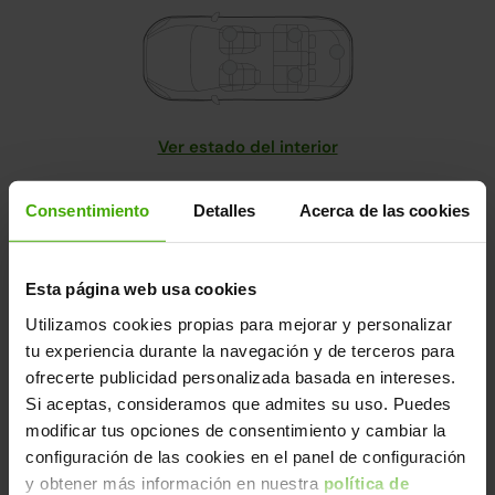
Ver estado del interior
2/ Certificamos: mecánica, ruedas, frenos, suspensión
Consentimiento
Detalles
Acerca de las cookies
y prueba dinámica
Descarga nuestro certificado de control de calidad y
mantenimiento.
Esta página web usa cookies
Utilizamos cookies propias para mejorar y personalizar
tu experiencia durante la navegación y de terceros para
ofrecerte publicidad personalizada basada en intereses.
Historial Carfax.
Saber más
Si aceptas, consideramos que admites su uso. Puedes
modificar tus opciones de consentimiento y cambiar la
configuración de las cookies en el panel de configuración
Nuestros coches son únicos.
y obtener más información en nuestra
política de
Cada coche pasa por un riguroso proceso de revisión