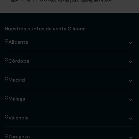
núm. 30. 28108 Alcobendas, Madrid |
eu.support@smart.com
Nuestros puntos de venta Clicars:
Alicante
Córdoba
Madrid
Málaga
Valencia
Zaragoza