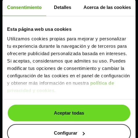
Córdoba
Consentimiento
Detalles
Acerca de las cookies
Madrid
Esta página web usa cookies
Utilizamos cookies propias para mejorar y personalizar
Málaga
tu experiencia durante la navegación y de terceros para
ofrecerte publicidad personalizada basada en intereses.
Si aceptas, consideramos que admites su uso. Puedes
Valencia
modificar tus opciones de consentimiento y cambiar la
configuración de las cookies en el panel de configuración
Zaragoza
y obtener más información en nuestra
política de
privacidad y cookies
.
Ver Tesla Model 3 de segunda mano y ocasión
Aceptar todas
Tesla Model 3 de segunda mano y ocasión
Coches de
segunda mano y ocasión por
Configurar