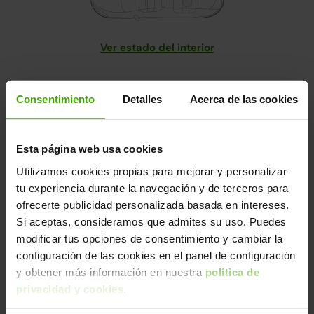
Ver estado del interior
2/ Certificamos: mecánica, ruedas, frenos, suspensión
Consentimiento
Detalles
Acerca de las cookies
y prueba dinámica
Descarga nuestro certificado de control de calidad y
mantenimiento.
Esta página web usa cookies
Utilizamos cookies propias para mejorar y personalizar
tu experiencia durante la navegación y de terceros para
Historial Carfax.
Saber más
ofrecerte publicidad personalizada basada en intereses.
Si aceptas, consideramos que admites su uso. Puedes
modificar tus opciones de consentimiento y cambiar la
Nuestros coches son únicos.
configuración de las cookies en el panel de configuración
Cada coche pasa por un riguroso proceso de revisión
y obtener más información en nuestra
política de
integral en nuestras
fábricas de Madrid y Valencia
,
privacidad y cookies
.
únicas en España, aplicando los más altos estándares
de calidad.