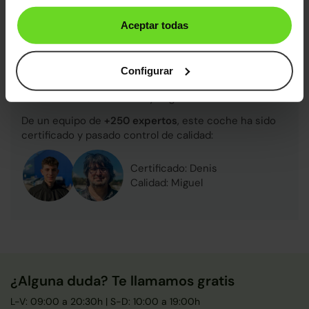
Sin daños estructurales certificados, libre de
Aceptar todas
cargas y kilometraje garantizado
Diagnosis avanzada
Mecánica impecable (con sustitución de piezas
Configurar
clave)
Control final de calidad y seguridad
De un equipo de
+250 expertos
, este coche ha sido
certificado y pasado control de calidad:
Certificado: Denis
Calidad: Miguel
¿Alguna duda? Te llamamos gratis
L-V: 09:00 a 20:30h | S-D: 10:00 a 19:00h