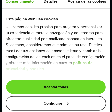
Consentimiento
Detalles
Acerca de las cookies
Madrid
Esta página web usa cookies
Utilizamos cookies propias para mejorar y personalizar
Málaga
tu experiencia durante la navegación y de terceros para
ofrecerte publicidad personalizada basada en intereses.
Valencia
Si aceptas, consideramos que admites su uso. Puedes
modificar tus opciones de consentimiento y cambiar la
configuración de las cookies en el panel de configuración
Zaragoza
y obtener más información en nuestra
política de
privacidad y cookies
.
Ver Volkswagen ID.4 de segunda mano y ocasión
Volkswagen ID.4 de segunda mano y ocasión
Aceptar todas
Coches de
segunda mano y ocasión por
localización
Configurar
Coches de segunda mano y ocasión
ALBACETE