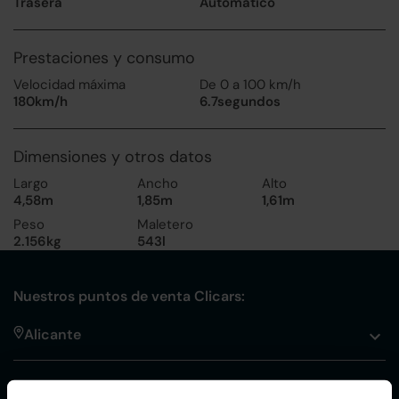
Trasera
Automático
Prestaciones y consumo
Velocidad máxima
De 0 a 100 km/h
180km/h
6.7segundos
Dimensiones y otros datos
Largo
Ancho
Alto
4,58m
1,85m
1,61m
Peso
Maletero
2.156kg
543l
Nuestros puntos de venta Clicars:
Alicante
Córdoba