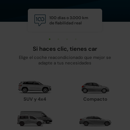
100 días o 3.000 km
Calid
de fiabilidad real
y man
Si haces clic, tienes car
Elige el coche reacondicionado que mejor se
adapte a tus necesidades
SUV y 4x4
Compacto