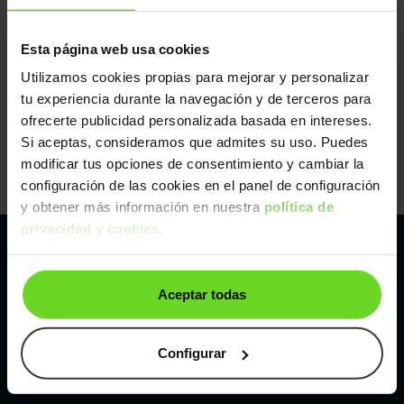
Esta página web usa cookies
Utilizamos cookies propias para mejorar y personalizar
tu experiencia durante la navegación y de terceros para
ofrecerte publicidad personalizada basada en intereses.
Si aceptas, consideramos que admites su uso. Puedes
modificar tus opciones de consentimiento y cambiar la
configuración de las cookies en el panel de configuración
y obtener más información en nuestra
política de
privacidad y cookies
.
Pertenecemos al líder europeo de
Aceptar todas
compraventa de coches online
Con sede en: España, Francia, Bélgica, Reino Unido, Austria
Configurar
e Italia.
¡Vendemos 1 coche por minuto!