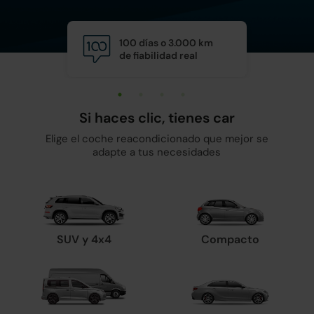
100 días o 3.000 km
Calid
de fiabilidad real
y man
Si haces clic, tienes car
Elige el coche reacondicionado que mejor se
adapte a tus necesidades
SUV y 4x4
Compacto