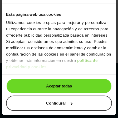
Esta página web usa cookies
Utilizamos cookies propias para mejorar y personalizar
tu experiencia durante la navegación y de terceros para
ofrecerte publicidad personalizada basada en intereses.
Si aceptas, consideramos que admites su uso. Puedes
modificar tus opciones de consentimiento y cambiar la
configuración de las cookies en el panel de configuración
y obtener más información en nuestra
política de
privacidad y cookies
.
Pertenecemos al líder europeo de
Aceptar todas
compraventa de coches online
Con sede en: España, Francia, Bélgica, Reino Unido, Austria
Configurar
e Italia.
¡Vendemos 1 coche por minuto!