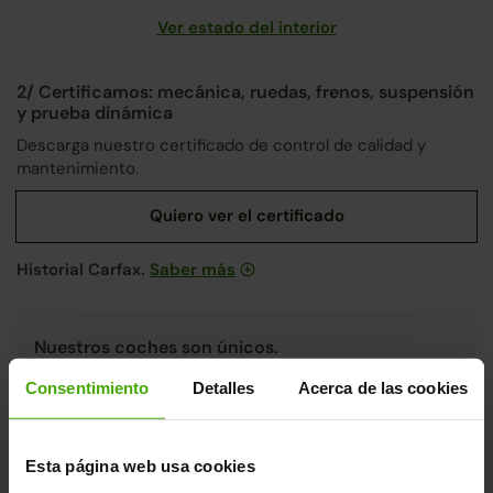
Ver estado del interior
2/ Certificamos: mecánica, ruedas, frenos, suspensión
y prueba dinámica
Descarga nuestro certificado de control de calidad y
mantenimiento.
Historial Carfax.
Saber más
Nuestros coches son únicos.
Cada coche pasa por un riguroso proceso de revisión
Consentimiento
Detalles
Acerca de las cookies
integral en nuestras
fábricas de Madrid y Valencia
,
únicas en España, aplicando los más altos estándares
de calidad.
Esta página web usa cookies
Sin daños estructurales certificados, libre de
cargas y kilometraje garantizado