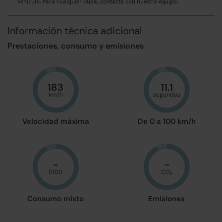
vehículo. Para cualquier duda, contacta con nuestro equipo.
Información técnica adicional
Prestaciones, consumo y emisiones
183
11.1
km/h
segundos
Velocidad máxima
De 0 a 100 km/h
-
-
l/100
CO
2
Consumo mixto
Emisiones