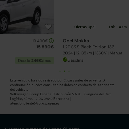
Ofertas Opel
18
h
42
m
55
s
Opel Mokka
20.790€
1.2T S&S Black Edition 136
15.690€
2024 | 12.135km | 136CV | Manual
Gasolina
Desde
243€
/mes
Este vehículo ha sido revisado por Clicars antes de su venta. A
continuación puedes consultar los datos de contacto del fabricante
del vehículo:
Volkswagen Group España Distribución S.A.U. | Avinguda del Parc
Logístic, núms. 12-20. 08040 Barcelona |
atencioncliente@volkswagen.es