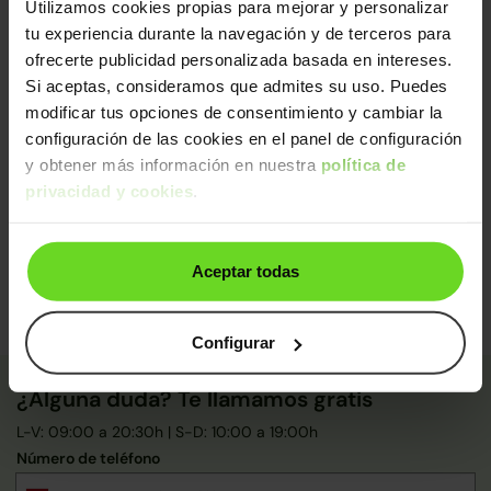
Utilizamos cookies propias para mejorar y personalizar
Diagnosis avanzada
tu experiencia durante la navegación y de terceros para
Mecánica impecable (con sustitución de piezas
ofrecerte publicidad personalizada basada en intereses.
clave)
Si aceptas, consideramos que admites su uso. Puedes
Control final de calidad y seguridad
modificar tus opciones de consentimiento y cambiar la
configuración de las cookies en el panel de configuración
De un equipo de
+250 expertos
, este coche ha sido
y obtener más información en nuestra
política de
certificado y pasado control de calidad:
privacidad y cookies
.
Certificado: Mario
Calidad: Rossana Marcela
Aceptar todas
Configurar
¿Alguna duda? Te llamamos gratis
L-V: 09:00 a 20:30h | S-D: 10:00 a 19:00h
Número de teléfono