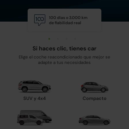
100 días o 3.000 km
Calid
de fiabilidad real
y man
Si haces clic, tienes car
Elige el coche reacondicionado que mejor se
adapte a tus necesidades
SUV y 4x4
Compacto