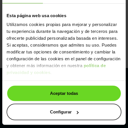
Esta página web usa cookies
Utilizamos cookies propias para mejorar y personalizar
tu experiencia durante la navegación y de terceros para
ofrecerte publicidad personalizada basada en intereses.
Si aceptas, consideramos que admites su uso. Puedes
modificar tus opciones de consentimiento y cambiar la
configuración de las cookies en el panel de configuración
y obtener más información en nuestra
política de
privacidad y cookies
.
Pertenecemos al líder europeo de
Aceptar todas
compraventa de coches online
Con sede en: España, Francia, Bélgica, Reino Unido, Austria
Configurar
e Italia.
¡Vendemos 1 coche por minuto!