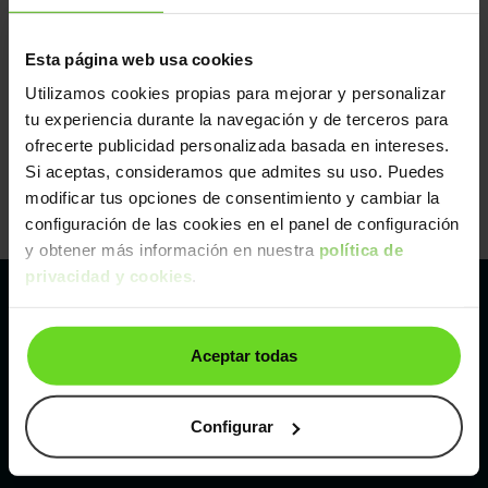
Esta página web usa cookies
Utilizamos cookies propias para mejorar y personalizar
tu experiencia durante la navegación y de terceros para
ofrecerte publicidad personalizada basada en intereses.
Si aceptas, consideramos que admites su uso. Puedes
modificar tus opciones de consentimiento y cambiar la
configuración de las cookies en el panel de configuración
y obtener más información en nuestra
política de
privacidad y cookies
.
Pertenecemos al líder europeo de
Aceptar todas
compraventa de coches online
Con sede en: España, Francia, Bélgica, Reino Unido, Austria
Configurar
e Italia.
¡Vendemos 1 coche por minuto!