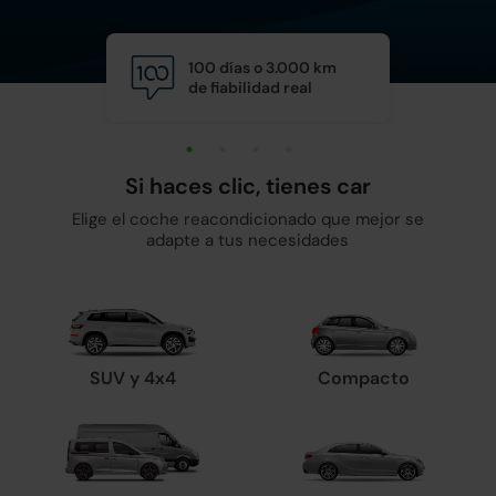
100 días o 3.000 km
Calid
de fiabilidad real
y man
Si haces clic, tienes car
Elige el coche reacondicionado que mejor se
adapte a tus necesidades
SUV y 4x4
Compacto