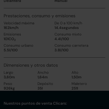
Delantera
Manual
Prestaciones, consumo y emisiones
Velocidad máxima
De 0 a 100 km/h
162km/h
14.4segundos
Emisiones
Consumo mixto
101CO
4.4l/100
2
Consumo urbano
Consumo carretera
5.5l/100
3.8l/100
Dimensiones y otros datos
Largo
Ancho
Alto
3,60m
1,64m
1,50m
Peso
Depósito
Maletero
926kg
35l
251l
Nuestros puntos de venta Clicars: