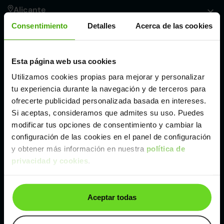
Alicante
Consentimiento
Detalles
Acerca de las cookies
Córdoba
Esta página web usa cookies
Madrid
Utilizamos cookies propias para mejorar y personalizar
tu experiencia durante la navegación y de terceros para
Málaga
ofrecerte publicidad personalizada basada en intereses.
Si aceptas, consideramos que admites su uso. Puedes
modificar tus opciones de consentimiento y cambiar la
Valencia
configuración de las cookies en el panel de configuración
y obtener más información en nuestra
política de
privacidad y cookies
.
Zaragoza
Ver Volkswagen Up! de segunda mano y ocasión
Aceptar todas
Volkswagen Up! de segunda mano y ocasión