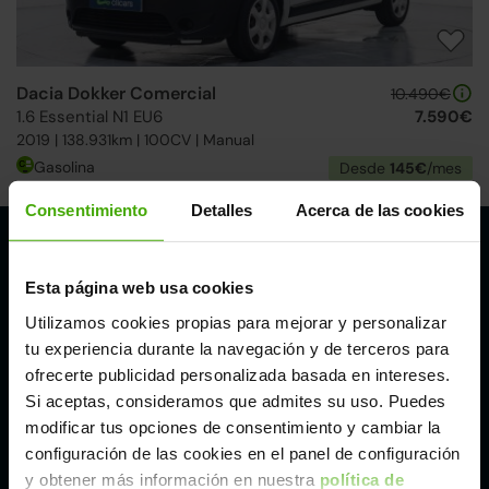
Dacia Dokker Comercial
10.490€
1.6 Essential N1 EU6
7.590€
2019 | 138.931km | 100CV | Manual
Gasolina
Desde
145€
/mes
Consentimiento
Detalles
Acerca de las cookies
Nuestros puntos de venta Clicars:
Esta página web usa cookies
Alicante
Utilizamos cookies propias para mejorar y personalizar
tu experiencia durante la navegación y de terceros para
Córdoba
ofrecerte publicidad personalizada basada en intereses.
Si aceptas, consideramos que admites su uso. Puedes
modificar tus opciones de consentimiento y cambiar la
Madrid
configuración de las cookies en el panel de configuración
y obtener más información en nuestra
política de