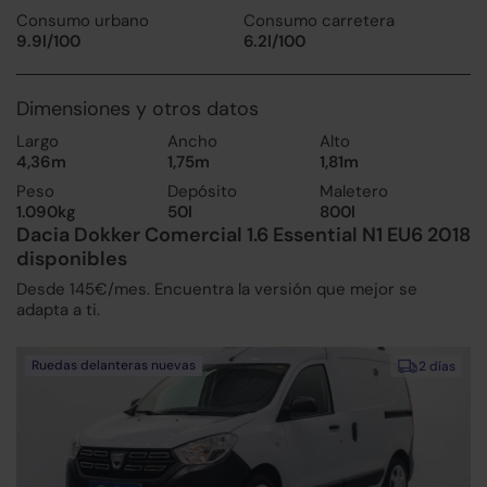
Consumo urbano
Consumo carretera
9.9l/100
6.2l/100
Dimensiones y otros datos
Largo
Ancho
Alto
4,36m
1,75m
1,81m
Peso
Depósito
Maletero
1.090kg
50l
800l
Dacia Dokker Comercial 1.6 Essential N1 EU6 2018
disponibles
Desde 145€/mes. Encuentra la versión que mejor se
adapta a ti.
Ruedas delanteras nuevas
2 días