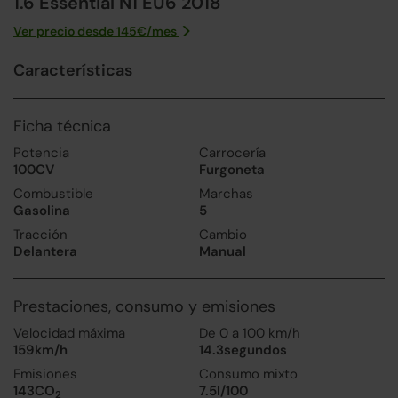
1.6 Essential N1 EU6 2018
Ver precio desde
145
€/
mes
Características
Ficha técnica
Potencia
Carrocería
100CV
Furgoneta
Combustible
Marchas
Gasolina
5
Tracción
Cambio
Delantera
Manual
Prestaciones, consumo y emisiones
Velocidad máxima
De 0 a 100 km/h
159km/h
14.3segundos
Emisiones
Consumo mixto
143CO
7.5l/100
2