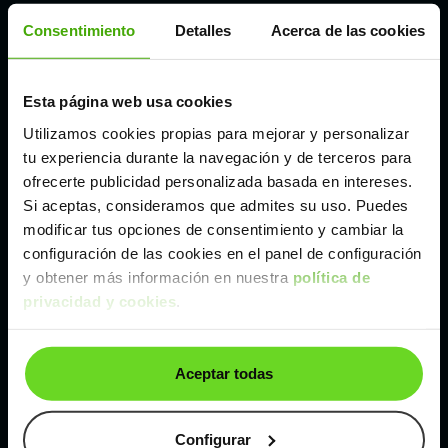
Córdoba
Consentimiento
Detalles
Acerca de las cookies
Madrid
Esta página web usa cookies
Utilizamos cookies propias para mejorar y personalizar
Málaga
tu experiencia durante la navegación y de terceros para
ofrecerte publicidad personalizada basada en intereses.
Valencia
Si aceptas, consideramos que admites su uso. Puedes
modificar tus opciones de consentimiento y cambiar la
configuración de las cookies en el panel de configuración
Zaragoza
y obtener más información en nuestra
política de
privacidad y cookies
.
Ver Dacia Dokker Comercial de segunda mano y
ocasión
Aceptar todas
Dacia Dokker Comercial de segunda mano y ocasión
Configurar
Coches de
segunda mano y ocasión por