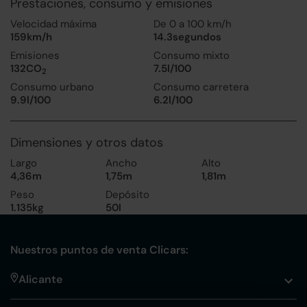
Prestaciones, consumo y emisiones
Velocidad máxima
De 0 a 100 km/h
159km/h
14.3segundos
Emisiones
Consumo mixto
132CO
7.5l/100
2
Consumo urbano
Consumo carretera
9.9l/100
6.2l/100
Dimensiones y otros datos
Largo
Ancho
Alto
4,36m
1,75m
1,81m
Peso
Depósito
1.135kg
50l
Nuestros puntos de venta Clicars:
Alicante