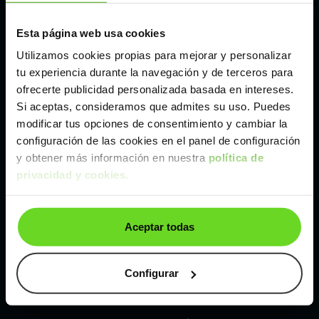
Esta página web usa cookies
Málaga
Utilizamos cookies propias para mejorar y personalizar
tu experiencia durante la navegación y de terceros para
Valencia
ofrecerte publicidad personalizada basada en intereses.
Si aceptas, consideramos que admites su uso. Puedes
Zaragoza
modificar tus opciones de consentimiento y cambiar la
configuración de las cookies en el panel de configuración
y obtener más información en nuestra
política de
Ver Dacia Jogger de segunda mano y ocasión
privacidad y cookies
.
Dacia Jogger de segunda mano y ocasión
Aceptar todas
Coches de
segunda mano y ocasión por
localización
Configurar
Coches de segunda mano y ocasión
ALBACETE
Coches de segunda mano y ocasión
ALICANTE