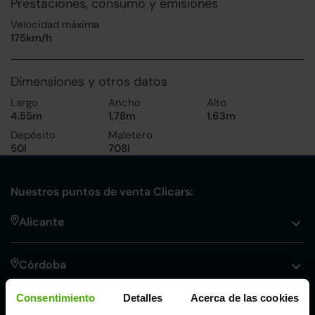
Prestaciones, consumo y emisiones
Velocidad máxima
175km/h
Dimensiones y otros datos
Largo
Ancho
Alto
4,55m
1,78m
1,63m
Depósito
Maletero
50l
708l
Nuestros puntos de venta Clicars:
Alicante
Córdoba
Consentimiento
Detalles
Acerca de las cookies
Madrid