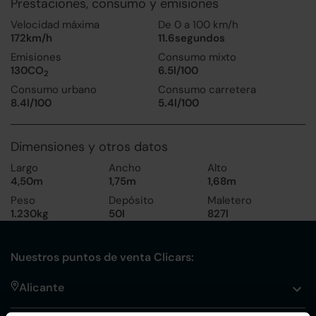
Prestaciones, consumo y emisiones
Velocidad máxima
De 0 a 100 km/h
172km/h
11.6segundos
Emisiones
Consumo mixto
130CO
6.5l/100
2
Consumo urbano
Consumo carretera
8.4l/100
5.4l/100
Dimensiones y otros datos
Largo
Ancho
Alto
4,50m
1,75m
1,68m
Peso
Depósito
Maletero
1.230kg
50l
827l
Nuestros puntos de venta Clicars:
Alicante