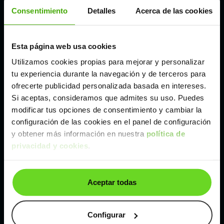
Córdoba
Consentimiento
Detalles
Acerca de las cookies
Madrid
Esta página web usa cookies
Utilizamos cookies propias para mejorar y personalizar
Málaga
tu experiencia durante la navegación y de terceros para
ofrecerte publicidad personalizada basada en intereses.
Si aceptas, consideramos que admites su uso. Puedes
Valencia
modificar tus opciones de consentimiento y cambiar la
configuración de las cookies en el panel de configuración
Zaragoza
y obtener más información en nuestra
política de
privacidad y cookies
.
Ver Dacia Lodgy de segunda mano y ocasión
Aceptar todas
Dacia Lodgy de segunda mano y ocasión
Coches de
segunda mano y ocasión por
Configurar
localización