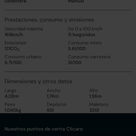
Delantera
Manual
Prestaciones, consumo y emisiones
Velocidad máxima
De 0 a 100 km/h
168km/h
11.1segundos
Emisiones
Consumo mixto
121CO
5.6l/100
2
Consumo urbano
Consumo carretera
6.7l/100
5l/100
Dimensiones y otros datos
Largo
Ancho
Alto
4,09m
1,76m
1,56m
Peso
Depósito
Maletero
1.040kg
50l
320l
Nuestros puntos de venta Clicars: