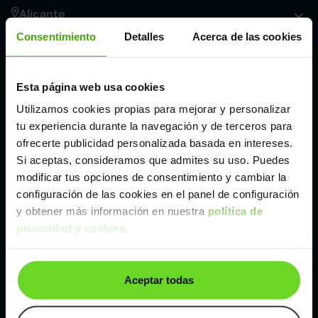
Alicante
Consentimiento
Detalles
Acerca de las cookies
Córdoba
Esta página web usa cookies
Madrid
Utilizamos cookies propias para mejorar y personalizar
tu experiencia durante la navegación y de terceros para
Málaga
ofrecerte publicidad personalizada basada en intereses.
Si aceptas, consideramos que admites su uso. Puedes
modificar tus opciones de consentimiento y cambiar la
Valencia
configuración de las cookies en el panel de configuración
y obtener más información en nuestra
política de
privacidad y cookies
.
Zaragoza
Ver Dacia Sandero de segunda mano y ocasión
Aceptar todas
Dacia Sandero de segunda mano y ocasión