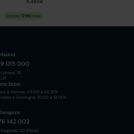
9.490€
Desde
179€
/mes
Madrid
19 015 000
 Laboral, 10
021
mo llegar
nes a Viernes: 09:00 a 20:30h
bados y Domingos: 10:00 a 19:00h
Zaragoza
76 142 002
 Diagonal, 20 (Plaza)