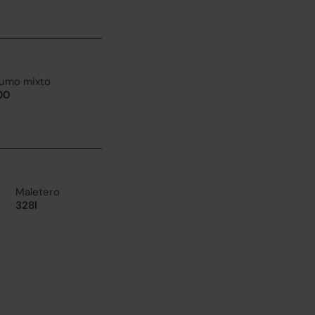
umo mixto
100
Maletero
328l