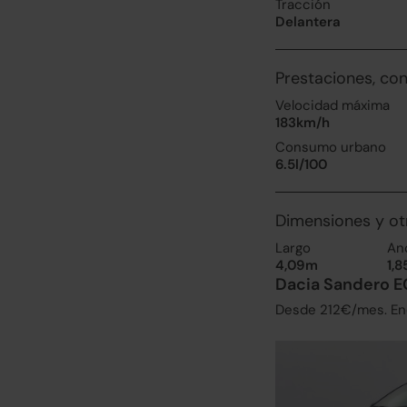
Tracción
Delantera
Prestaciones, co
Velocidad máxima
183km/h
Consumo urbano
6.5l/100
Dimensiones y ot
Largo
An
4,09m
1,
Dacia Sandero E
Desde 212€/mes. Enc