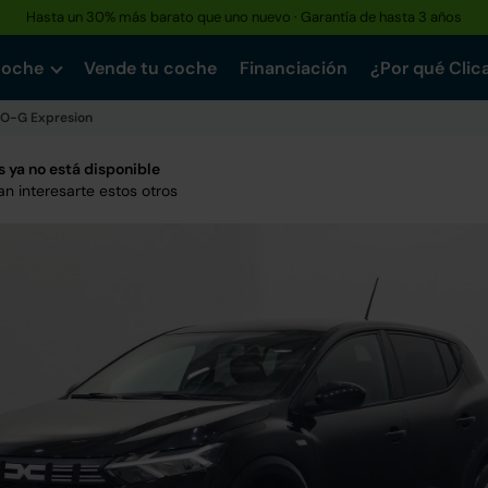
Hasta un 30% más barato que uno nuevo · Garantía de hasta 3 años
Reserva tu coche hoy · Entrega en 24h a domicilio
coche
Vende tu coche
Financiación
¿Por qué Clic
O-G Expresion
 ya no está disponible
n interesarte estos otros