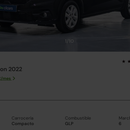
1/10
on 2022
€/
mes
Carrocería
Combustible
Marc
Compacto
GLP
6