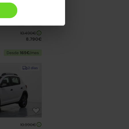
10.490€
8.790€
Desde
165€
/mes
2 días
10.990€