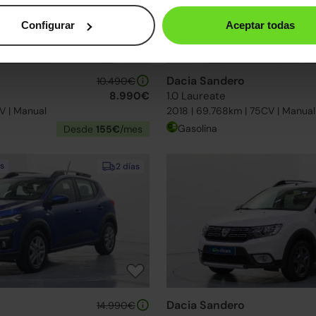
Configurar
Aceptar todas
Dacia Sandero
10.490€
8.990€
1.0 Laureate
V | Manual
2018 | 69.768km | 75CV | Manual
Gasolina
Desde
155€
/mes
s
2 días
Dacia Sandero
14.990€