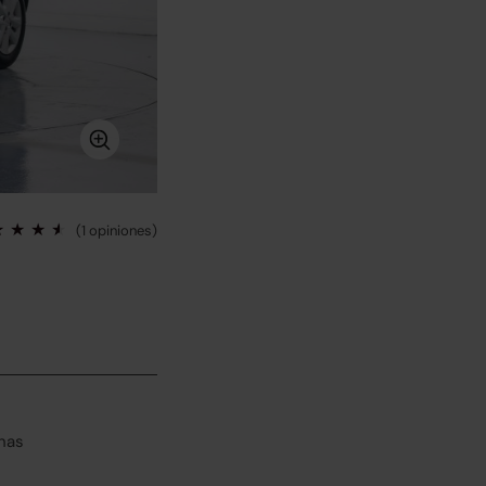
(1 opiniones)
has