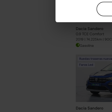
Dacia Sandero
0.9 TCE Comfort
2019 | 74.225km | 90C
Gasolina
Ruedas traseras nueva
Faros Led
Dacia Sandero