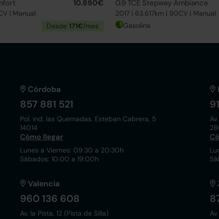
fort
10.890€
0.9 TCE Stepway Ambiance
0CV | Manual
2017 | 63.617km | 90CV | Manual
Gasolina
Desde
171€
/mes
Córdoba
857 881 521
9
Pol. ind. las Quemadas. Esteban Cabrera, 5
Av.
14014
28
Cómo llegar
Có
Lunes a Viernes: 09:30 a 20:30h
Lu
Sábados: 10:00 a 19:00h
Sá
Valencia
960 136 608
8
Av. la Pista, 12 (Pista de Silla)
Av.