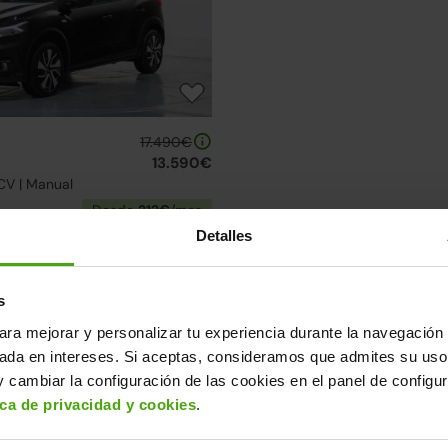
17.490€
13.590€
CV | Manual
Desde
212€
/mes
Detalles
elección de Dacia Sandero
uentra el modelo que mejor se adapta a ti.
s
ro
ara mejorar y personalizar tu experiencia durante la navegación 
sada en intereses. Si aceptas, consideramos que admites su uso
↓ 200€
2 días
 cambiar la configuración de las cookies en el panel de configu
ica de privacidad y cookies
.