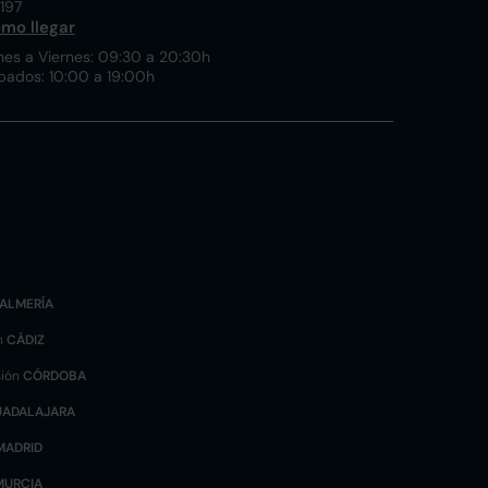
197
mo llegar
nes a Viernes: 09:30 a 20:30h
bados: 10:00 a 19:00h
ALMERÍA
n
CÁDIZ
sión
CÓRDOBA
UADALAJARA
MADRID
MURCIA