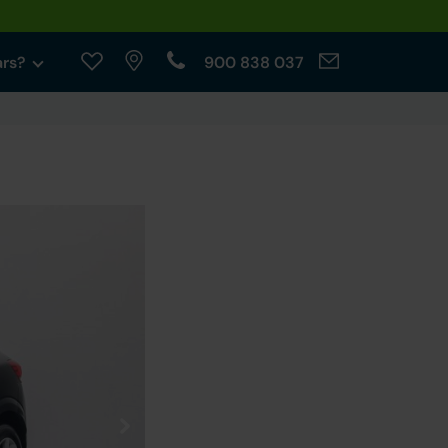
ars?
900 838 037