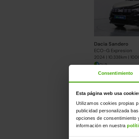
Dacia Sandero
ECO-G Expresion
2024 | 10.338km | 100
GLP
Consentimiento
Descubre otra s
Desde 155€/mes. Enc
Esta página web usa cookie
Ver más Dacia Sande
Utilizamos cookies propias p
publicidad personalizada ba
4 ruedas nuevas
opciones de consentimiento y
Correa nueva
información en nuestra
polít