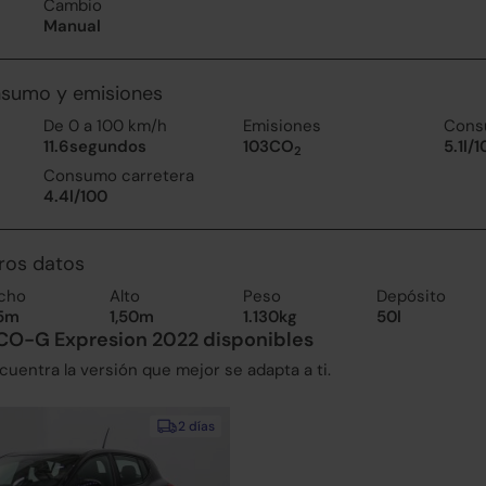
Cambio
Manual
nsumo y emisiones
De 0 a 100 km/h
Emisiones
Cons
11.6segundos
103CO
5.1l/
2
Consumo carretera
4.4l/100
ros datos
cho
Alto
Peso
Depósito
85m
1,50m
1.130kg
50l
CO-G Expresion 2022 disponibles
uentra la versión que mejor se adapta a ti.
2 días