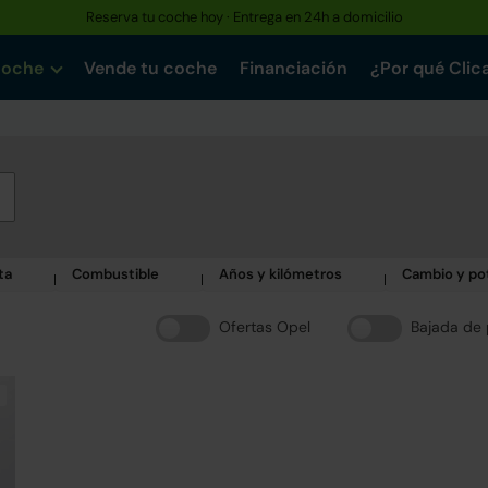
Reserva tu coche hoy · Entrega en 24h a domicilio
coche
Vende tu coche
Financiación
¿Por qué Clic
ta
Combustible
Años y kilómetros
Cambio y po
Ofertas Opel
Bajada de 