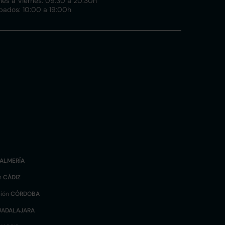
nes a Viernes: 09:30 a 20:30h
bados: 10:00 a 19:00h
ALMERÍA
n
CÁDIZ
sión
CÓRDOBA
UADALAJARA