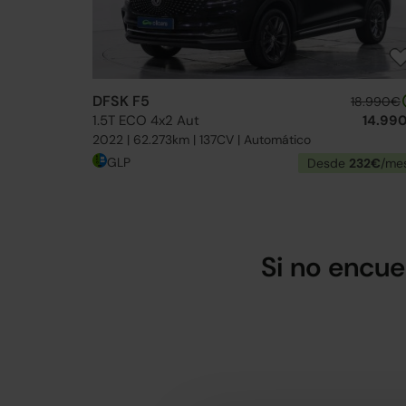
DFSK F5
18.990€
1.5T ECO 4x2 Aut
14.99
2022 | 62.273km | 137CV | Automático
GLP
Desde
232€
/me
Si no encue