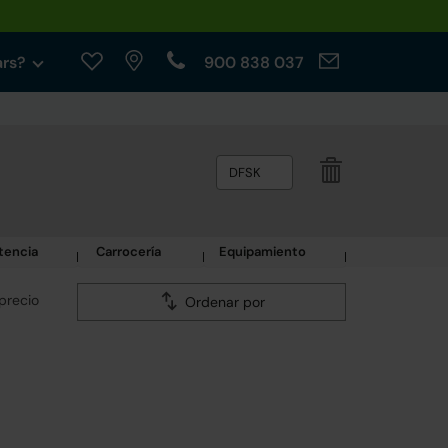
ars?
900 838 037
DFSK
tencia
Carrocería
Equipamiento
precio
Ordenar por