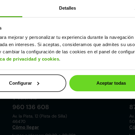
Detalles
s
ara mejorar y personalizar tu experiencia durante la navegación 
Córdoba
sada en intereses. Si aceptas, consideramos que admites su uso
857 881 521
9
 cambiar la configuración de las cookies en el panel de configu
Pol. ind. las Quemadas. Esteban Cabrera, 5
Av.
ica de privacidad y cookies
.
14014
28
Cómo llegar
Có
Lunes a Viernes: 09:30 a 20:30h
Lu
Sábados: 10:00 a 19:00h
Sá
Configurar
Aceptar todas
Valencia
960 136 608
8
Av. la Pista, 12 (Pista de Silla)
Av.
46470
50
Cómo llegar
Có