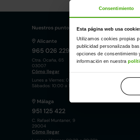
Consentimiento
Nuestros puntos de venta Clicars:
Esta página web usa cookie
Utilizamos cookies propias p
Alicante
publicidad personalizada ba
965 026 229
opciones de consentimiento y
Ctra. Ocaña, 65
información en nuestra
polít
03007
Cómo llegar
Lunes a Viernes: 09:30 a 20:30h
Sábados: 10:00 a 19:00h
Málaga
951 125 422
C. Rafael Muntaner, 9
29004
Cómo llegar