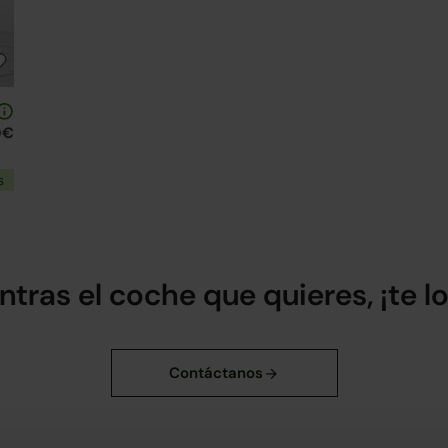
0€
s
ntras el coche que quieres, ¡te 