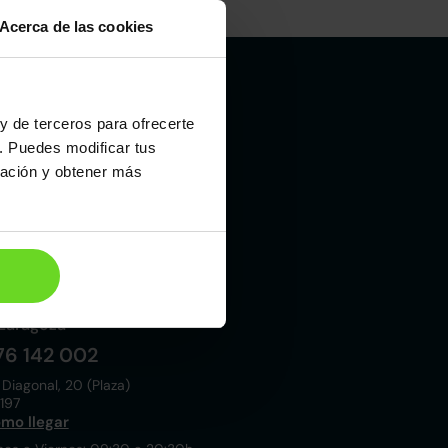
Acerca de las cookies
y de terceros para ofrecerte
Madrid
. Puedes modificar tus
19 015 000
ración y obtener más
 Laboral, 10
021
mo llegar
nes a Viernes: 09:00 a 20:30h
bados y Domingos: 10:00 a 19:00h
Zaragoza
76 142 002
 Diagonal, 20 (Plaza)
197
mo llegar