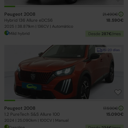
Peugeot 2008
21.490€
Hybrid 136 Allure eDCS6
18.590€
2025 | 38.871km | 136CV | Automático
Mild hybrid
Desde
287€
/mes
15-20 días
Peugeot 2008
17.590€
1.2 PureTech S&S Allure 100
15.090€
2024 | 25.090km | 100CV | Manual
Gasolina
Desde
234€
/mes