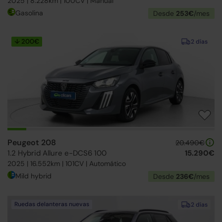
2025 | 8.228km | 100CV | Manual
Gasolina
Desde
253€
/mes
↓ 200€
2 días
Peugeot 208
20.490€
1.2 Hybrid Allure e-DCS6 100
15.290€
2025 | 16.552km | 101CV | Automático
Mild hybrid
Desde
236€
/mes
Ruedas delanteras nuevas
2 días