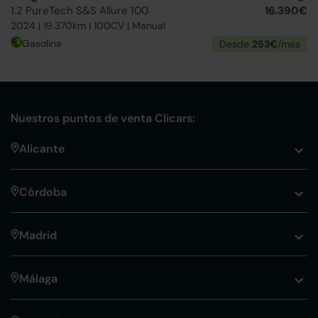
1.2 PureTech S&S Allure 100
16.390€
2024 | 19.370km | 100CV | Manual
Gasolina
Desde
253€
/mes
Nuestros puntos de venta Clicars:
Alicante
Córdoba
Madrid
Málaga