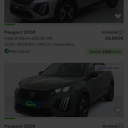
Peugeot 2008
23.590€
Hybrid Allure eDCS6 145
20.590€
2025 | 19.090km | 145CV | Automático
Mild hybrid
Desde
316€
/mes
15-20 días
Peugeot 2008
18.990€