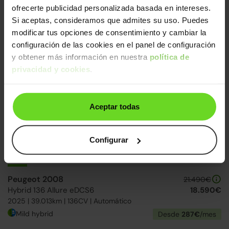
ofrecerte publicidad personalizada basada en intereses.
Peugeot 208
19.890€
Si aceptas, consideramos que admites su uso. Puedes
1.2 Hybrid Allure e-DCS6 110
17.190€
modificar tus opciones de consentimiento y cambiar la
2025 | 29.509km | 110CV | Automático
configuración de las cookies en el panel de configuración
Mild hybrid
Desde
265€
/mes
y obtener más información en nuestra
política de
privacidad y cookies
.
Ruedas delanteras nuevas
2 días
Aceptar todas
Configurar
Peugeot 2008
21.490€
Hybrid 136 Allure eDCS6
18.590€
2025 | 39.013km | 136CV | Automático
Mild hybrid
Desde
287€
/mes