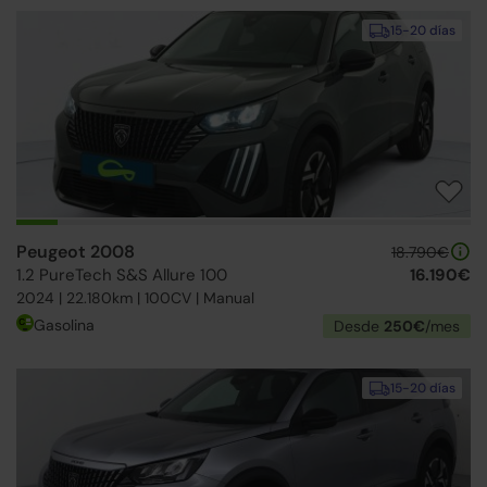
15-20 días
Peugeot 2008
18.790€
1.2 PureTech S&S Allure 100
16.190€
2024 | 22.180km | 100CV | Manual
Gasolina
Desde
250€
/mes
15-20 días