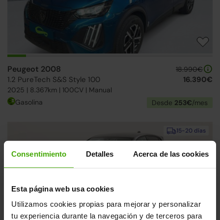
Peugeot 2008
18.990€
1.2 PureTech S&S Style 100
16.390€
2025 | 8.367km | 100CV | Manual
Gasolina
Desde
253€
/mes
15-20 días
Consentimiento
Detalles
Acerca de las cookies
Esta página web usa cookies
Utilizamos cookies propias para mejorar y personalizar
tu experiencia durante la navegación y de terceros para