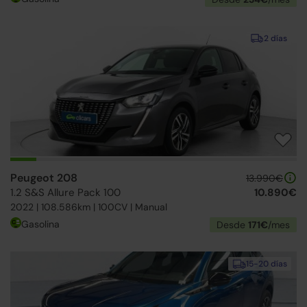
2 días
Peugeot 208
13.990€
1.2 S&S Allure Pack 100
10.890€
2022 | 108.586km | 100CV | Manual
Gasolina
Desde
171€
/mes
15-20 días