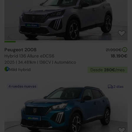
Peugeot 2008
21.990€
Hybrid 136 Allure eDCS6
18.190€
2025 | 34.481km | 136CV | Automático
Mild hybrid
Desde
280€
/mes
4 ruedas nuevas
2 días