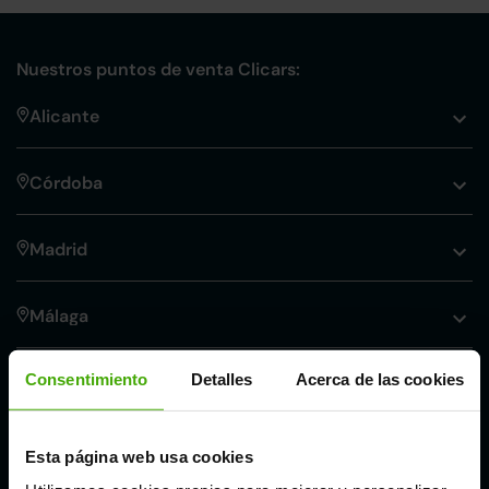
Nuestros puntos de venta Clicars:
Alicante
Córdoba
Madrid
Málaga
Consentimiento
Detalles
Acerca de las cookies
Valencia
Zaragoza
Esta página web usa cookies