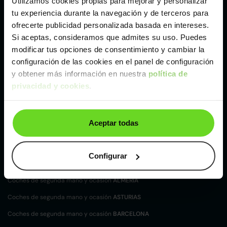
Utilizamos cookies propias para mejorar y personalizar
tu experiencia durante la navegación y de terceros para
Modelos de coches de segunda mano y ocasión
ofrecerte publicidad personalizada basada en intereses.
DR AUTOMOBILES
Si aceptas, consideramos que admites su uso. Puedes
DR AUTOMOBILES DR 6
modificar tus opciones de consentimiento y cambiar la
configuración de las cookies en el panel de configuración
Tipos de carrocerías DR AUTOMOBILES
y obtener más información en nuestra
política de
privacidad y cookies
.
SUV y 4X4 DR AUTOMOBILES
Coches de
segunda mano y ocasión por
Aceptar todas
localización
Coches de segunda mano y ocasión
ALBACETE
Configurar
Coches de segunda mano y ocasión
ALICANTE
Coches de segunda mano y ocasión
ALMERÍA
Coches de segunda mano y ocasión
ASTURIAS
Coches de segunda mano y ocasión
BARCELONA