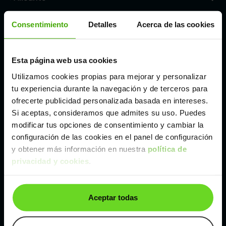
Consentimiento
Detalles
Acerca de las cookies
Córdoba
Madrid
Esta página web usa cookies
Utilizamos cookies propias para mejorar y personalizar
tu experiencia durante la navegación y de terceros para
Málaga
ofrecerte publicidad personalizada basada en intereses.
Si aceptas, consideramos que admites su uso. Puedes
Valencia
modificar tus opciones de consentimiento y cambiar la
configuración de las cookies en el panel de configuración
y obtener más información en nuestra
política de
Zaragoza
privacidad y cookies
.
Ver DS DS 7 Crossback de segunda mano y
ocasión
Aceptar todas
DS DS 7 Crossback de segunda mano y ocasión