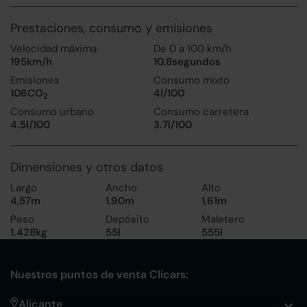
Prestaciones, consumo y emisiones
Velocidad máxima
De 0 a 100 km/h
195km/h
10.8segundos
Emisiones
Consumo mixto
106CO
4l/100
2
Consumo urbano
Consumo carretera
4.5l/100
3.7l/100
Dimensiones y otros datos
Largo
Ancho
Alto
4,57m
1,90m
1,61m
Peso
Depósito
Maletero
1.428kg
55l
555l
Nuestros puntos de venta Clicars:
Alicante