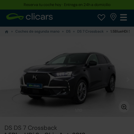
Reserva tu coche hoy · Entrega en 24h a domicilio
Hasta un 30% más barato que uno nuevo
Coches de segunda mano
DS
DS 7 Crossback
1.5BlueHDi So
1/10
DS DS 7 Crossback