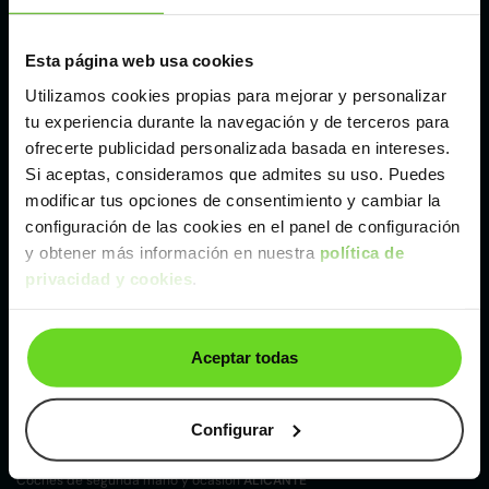
Málaga
Esta página web usa cookies
Utilizamos cookies propias para mejorar y personalizar
Valencia
tu experiencia durante la navegación y de terceros para
ofrecerte publicidad personalizada basada en intereses.
Si aceptas, consideramos que admites su uso. Puedes
Zaragoza
modificar tus opciones de consentimiento y cambiar la
configuración de las cookies en el panel de configuración
y obtener más información en nuestra
política de
Ver DS DS 7 Crossback de segunda mano y
privacidad y cookies
.
ocasión
DS DS 7 Crossback de segunda mano y ocasión
Aceptar todas
Coches de
segunda mano y ocasión por
localización
Configurar
Coches de segunda mano y ocasión
ALBACETE
Coches de segunda mano y ocasión
ALICANTE