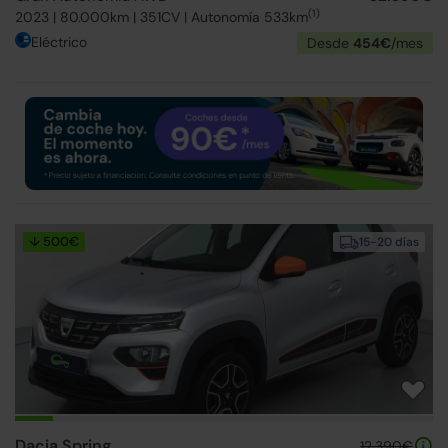
(1)
2023 | 80.000km | 351CV | Autonomía 533km
Eléctrico
Desde
454€
/mes
↓ 500€
15-20 días
Dacia Spring
12.390€