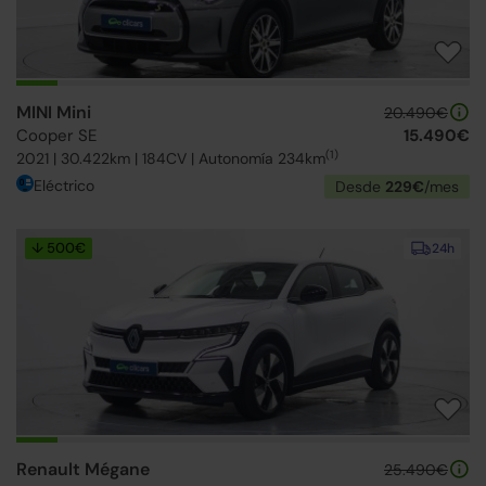
MINI Mini
20.490€
Cooper SE
15.490€
(1)
2021 | 30.422km | 184CV | Autonomía 234km
Eléctrico
Desde
229€
/mes
↓ 500€
24h
Renault Mégane
25.490€