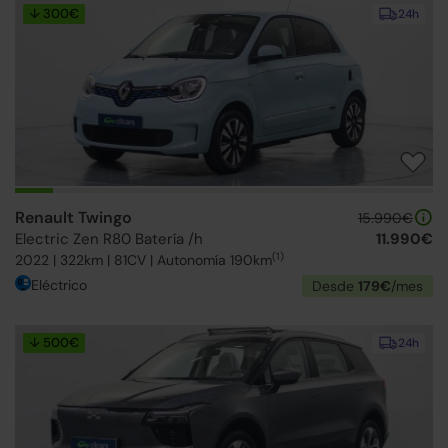
↓ 300€
24h
Renault Twingo
15.990€
Electric Zen R80 Batería /h
11.990€
(1)
2022 | 322km | 81CV | Autonomía 190km
Eléctrico
Desde
179€
/mes
↓ 500€
24h