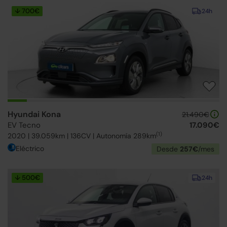
↓ 700€
24h
Hyundai Kona
21.490€
EV Tecno
17.090€
(1)
2020 | 39.059km | 136CV | Autonomía 289km
Eléctrico
Desde
257€
/mes
↓ 500€
24h