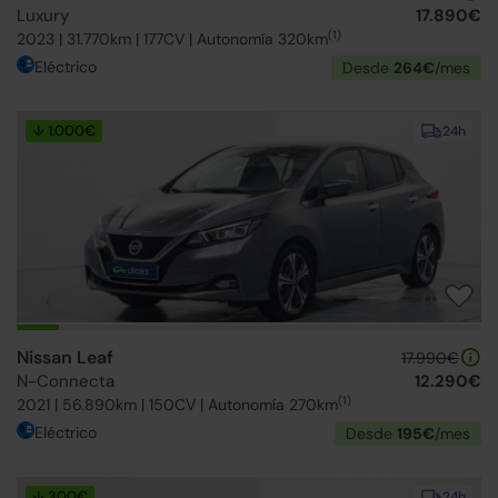
Luxury
17.890€
(1)
2023 | 31.770km | 177CV | Autonomía 320km
Eléctrico
Desde
264€
/mes
↓ 1.000€
24h
Nissan Leaf
17.990€
N-Connecta
12.290€
(1)
2021 | 56.890km | 150CV | Autonomía 270km
Eléctrico
Desde
195€
/mes
↓ 300€
24h