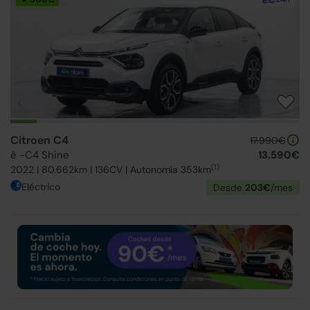
Citroen C4
17.990€
ë -C4 Shine
13.590€
(1)
2022 | 80.662km | 136CV | Autonomía 353km
Eléctrico
Desde
203€
/mes