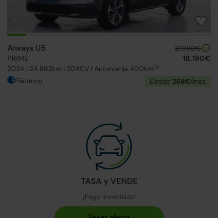
Aiways U5
21.990€
PRIME
18.190€
(1)
2024 | 24.862km | 204CV | Autonomía 400km
Eléctrico
Desde
268€
/mes
TASA y VENDE
¡Pago inmediato!