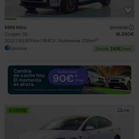
MINI Mini
20.990€
Cooper SE
16.390€
(1)
2022 | 63.805km | 184CV | Autonomía 228km
Eléctrico
Desde
242€
/mes
↓ 1.500€
24h