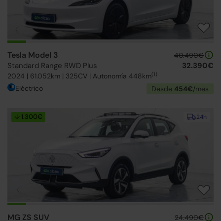
Tesla Model 3
40.490€
Standard Range RWD Plus
32.390€
(1)
2024 | 61.052km | 325CV | Autonomía 448km
Eléctrico
Desde
454€
/mes
↓ 1.300€
24h
MG ZS SUV
24.490€