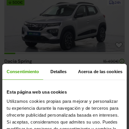
↓ 500€
24h
Dacia Spring
15.490€
Electric Essential 45
11.390€
Consentimiento
Detalles
Acerca de las cookies
(1)
2023 | 1.973km | 45CV | Autonomía 230km
Eléctrico
Desde
170€
/mes
Esta página web usa cookies
↓ 1.200€
24h
Utilizamos cookies propias para mejorar y personalizar
tu experiencia durante la navegación y de terceros para
ofrecerte publicidad personalizada basada en intereses.
Si aceptas, consideramos que admites su uso. Puedes
modificar tus opciones de consentimiento y cambiar la