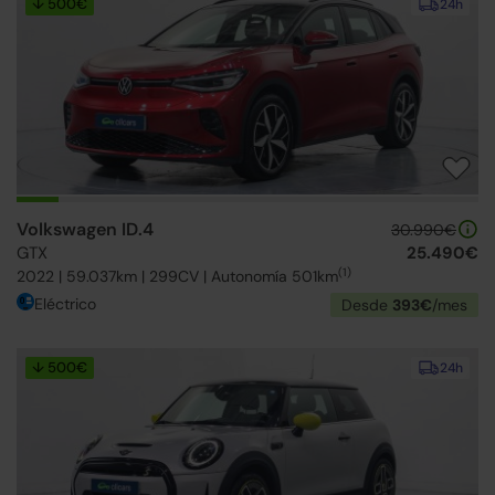
↓ 500€
24h
Volkswagen ID.4
30.990€
GTX
25.490€
(1)
2022 | 59.037km | 299CV | Autonomía 501km
Eléctrico
Desde
393€
/mes
↓ 500€
24h