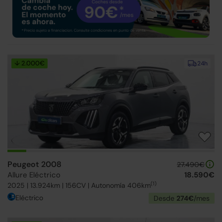
↓ 2.000€
24h
Peugeot 2008
27.490€
Allure Eléctrico
18.590€
(1)
2025 | 13.924km | 156CV | Autonomía 406km
Eléctrico
Desde
274€
/mes