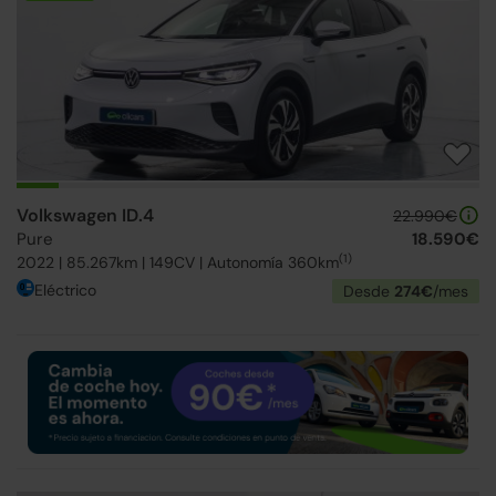
Volkswagen ID.4
22.990€
Pure
18.590€
(1)
2022 | 85.267km | 149CV | Autonomía 360km
Eléctrico
Desde
274€
/mes