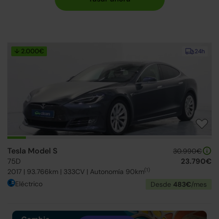
↓ 2.000€
24h
Tesla Model S
30.990€
75D
23.790€
(1)
2017 | 93.766km | 333CV | Autonomía 90km
Eléctrico
Desde
483€
/mes