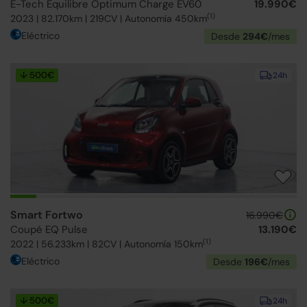
E-Tech Equilibre Optimum Charge EV60
19.990€
(1)
2023 | 82.170km | 219CV | Autonomía 450km
Eléctrico
Desde
294€
/mes
↓ 500€
24h
Smart Fortwo
16.990€
Coupé EQ Pulse
13.190€
(1)
2022 | 56.233km | 82CV | Autonomía 150km
Eléctrico
Desde
196€
/mes
↓ 500€
24h