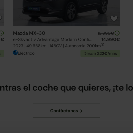
Mazda MX-30
19.990€
0€
e-Skyactiv Advantage Modern Confidence
14.990€
(1)
2023 | 49.658km | 145CV | Autonomía 200km
Eléctrico
s
Desde
222€
/mes
ntras el coche que quieres, ¡te 