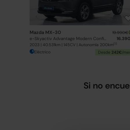
Mazda MX-30
19.990€
e-Skyactiv Advantage Modern Confidence
16.39
(1)
2023 | 40.531km | 145CV | Autonomía 200km
Eléctrico
Desde
242€
/me
Si no encue