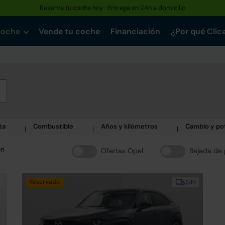
Reserva tu coche hoy · Entrega en 24h a domicilio
coche
Vende tu coche
Financiación
¿Por qué Clic
ta
Combustible
Años y kilómetros
Cambio y po
ón
Ofertas Opel
Bajada de 
Reservado
24h