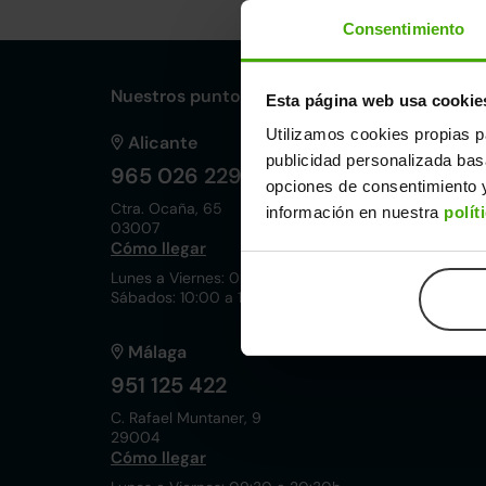
Consentimiento
Nuestros puntos de venta Clicars:
Esta página web usa cookie
Utilizamos cookies propias p
Alicante
publicidad personalizada ba
965 026 229
opciones de consentimiento y
Ctra. Ocaña, 65
información en nuestra
polít
03007
Cómo llegar
Lunes a Viernes: 09:30 a 20:30h
Sábados: 10:00 a 19:00h
Málaga
951 125 422
C. Rafael Muntaner, 9
29004
Cómo llegar