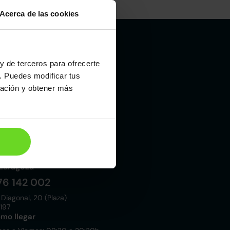
Acerca de las cookies
y de terceros para ofrecerte
Madrid
. Puedes modificar tus
19 015 000
ración y obtener más
 Laboral, 10
021
mo llegar
nes a Viernes: 09:00 a 20:30h
bados y Domingos: 10:00 a 19:00h
Zaragoza
76 142 002
 Diagonal, 20 (Plaza)
197
mo llegar