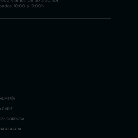
nes a Viernes: 09:30 a 20:30h
bados: 10:00 a 19:00h
ALMERÍA
n
CÁDIZ
sión
CÓRDOBA
UADALAJARA