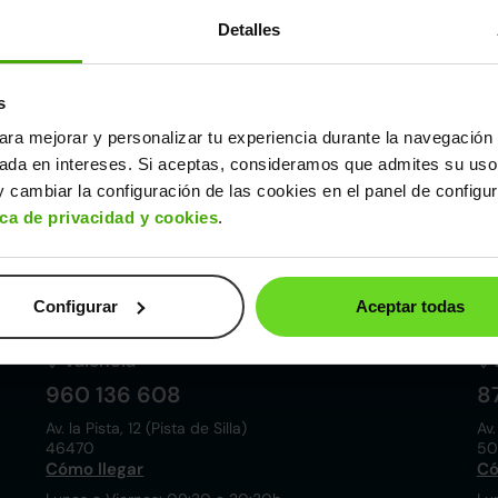
Detalles
s
ara mejorar y personalizar tu experiencia durante la navegación 
Córdoba
sada en intereses. Si aceptas, consideramos que admites su uso
857 881 521
9
 cambiar la configuración de las cookies en el panel de configu
Pol. ind. las Quemadas. Esteban Cabrera, 5
Av.
ica de privacidad y cookies
.
14014
28
Cómo llegar
Có
Lunes a Viernes: 09:30 a 20:30h
Lu
Sábados: 10:00 a 19:00h
Sá
Configurar
Aceptar todas
Valencia
960 136 608
8
Av. la Pista, 12 (Pista de Silla)
Av.
46470
50
Cómo llegar
Có