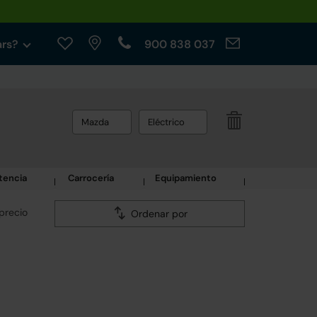
ars?
900 838 037
Mazda
Eléctrico
tencia
Carrocería
Equipamiento
precio
Ordenar por