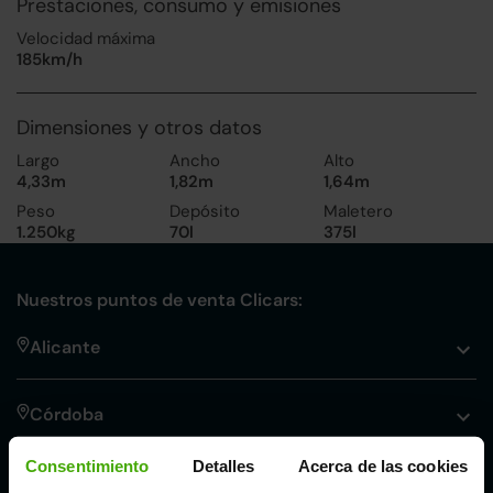
Prestaciones, consumo y emisiones
Velocidad máxima
185km/h
Dimensiones y otros datos
Largo
Ancho
Alto
4,33m
1,82m
1,64m
Peso
Depósito
Maletero
1.250kg
70l
375l
Nuestros puntos de venta Clicars:
Alicante
Córdoba
Consentimiento
Detalles
Acerca de las cookies
Madrid