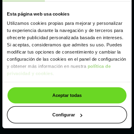
Esta página web usa cookies
Málaga
Utilizamos cookies propias para mejorar y personalizar
tu experiencia durante la navegación y de terceros para
Valencia
ofrecerte publicidad personalizada basada en intereses.
Si aceptas, consideramos que admites su uso. Puedes
Zaragoza
modificar tus opciones de consentimiento y cambiar la
configuración de las cookies en el panel de configuración
y obtener más información en nuestra
política de
Ver Evo EVO 5 de segunda mano y ocasión
privacidad y cookies
.
Evo EVO 5 de segunda mano y ocasión
Aceptar todas
Coches de
segunda mano y ocasión por
localización
Configurar
Coches de segunda mano y ocasión
ALBACETE
Coches de segunda mano y ocasión
ALICANTE