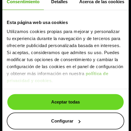
Consentimiento
Detalles
Acerca de las cookies
Madrid
Esta página web usa cookies
Utilizamos cookies propias para mejorar y personalizar
Málaga
tu experiencia durante la navegación y de terceros para
ofrecerte publicidad personalizada basada en intereses.
Valencia
Si aceptas, consideramos que admites su uso. Puedes
modificar tus opciones de consentimiento y cambiar la
configuración de las cookies en el panel de configuración
Zaragoza
y obtener más información en nuestra
política de
privacidad y cookies
.
Ver Ford Focus de segunda mano y ocasión
Ford Focus de segunda mano y ocasión
Aceptar todas
Coches de
segunda mano y ocasión por
localización
Configurar
Coches de segunda mano y ocasión
ALBACETE