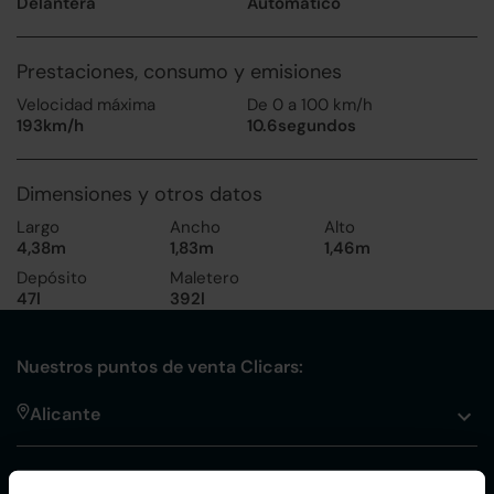
Delantera
Automático
Prestaciones, consumo y emisiones
Velocidad máxima
De 0 a 100 km/h
193km/h
10.6segundos
Dimensiones y otros datos
Largo
Ancho
Alto
4,38m
1,83m
1,46m
Depósito
Maletero
47l
392l
Nuestros puntos de venta Clicars:
Alicante
Córdoba