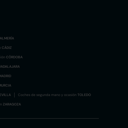
ALMERÍA
n
CÁDIZ
sión
CÓRDOBA
UADALAJARA
MADRID
MURCIA
EVILLA
Coches de segunda mano y ocasión
TOLEDO
ón
ZARAGOZA