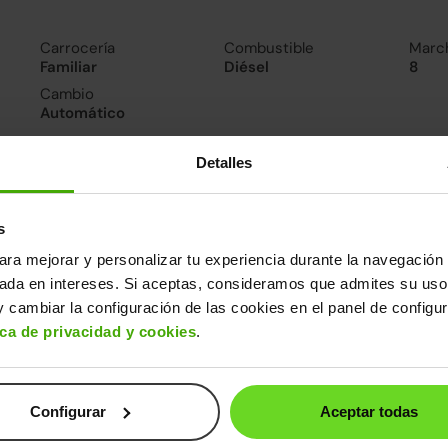
Carrocería
Combustible
Marc
Familiar
Diésel
8
Cambio
Automático
Detalles
nsumo y emisiones
Emisiones
Consumo mixto
Cons
106CO
4.5l/100
4.8l/
s
2
ara mejorar y personalizar tu experiencia durante la navegación 
sada en intereses. Si aceptas, consideramos que admites su uso
 cambiar la configuración de las cookies en el panel de configu
ros datos
ica de privacidad y cookies
.
cho
Alto
Peso
Depósito
83m
1,47m
1.293kg
47l
Configurar
Aceptar todas