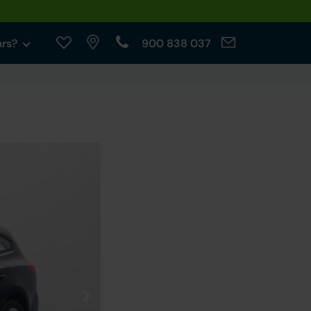
ars?
900 838 037