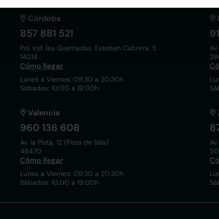
Córdoba
857 881 521
9
Pol. ind. las Quemadas. Esteban Cabrera, 5
Av.
14014
28
Cómo llegar
Có
Lunes a Viernes: 09:30 a 20:30h
Lu
Sábados: 10:00 a 19:00h
Sá
Valencia
960 136 608
8
Av. la Pista, 12 (Pista de Silla)
Av.
46470
50
Cómo llegar
Có
Lunes a Viernes: 09:30 a 20:30h
Lu
Sábados: 10:00 a 19:00h
Sá