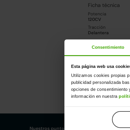
Ficha técnica
Potencia
120CV
Tracción
Delantera
Consentimiento
Prestaciones, co
De 0 a 100 km/h
10.7segundos
Esta página web usa cookie
Consumo carretera
Utilizamos cookies propias p
3.4l/100
publicidad personalizada ba
opciones de consentimiento y
Dimensiones y ot
información en nuestra
polít
Largo
An
4,67m
1,
Nuestros puntos de venta Clicars: