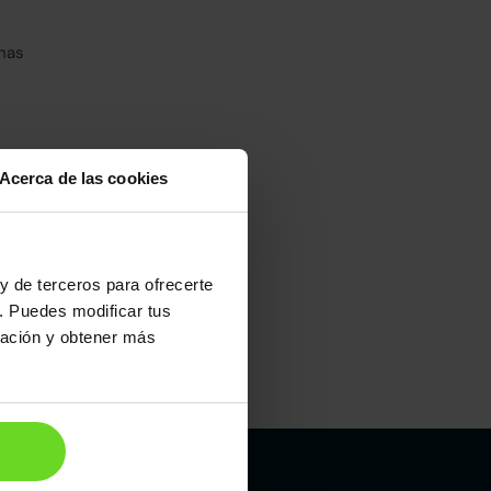
has
Acerca de las cookies
umo urbano
100
y de terceros para ofrecerte
. Puedes modificar tus
ración y obtener más
Maletero
541l