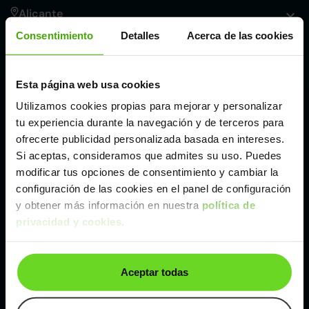
Alicante
Consentimiento
Detalles
Acerca de las cookies
Córdoba
Esta página web usa cookies
Madrid
Utilizamos cookies propias para mejorar y personalizar
tu experiencia durante la navegación y de terceros para
Málaga
ofrecerte publicidad personalizada basada en intereses.
Si aceptas, consideramos que admites su uso. Puedes
modificar tus opciones de consentimiento y cambiar la
Valencia
configuración de las cookies en el panel de configuración
y obtener más información en nuestra
política de
privacidad y cookies
.
Zaragoza
Ver Honda Civic de segunda mano y ocasión
Aceptar todas
Honda Civic de segunda mano y ocasión