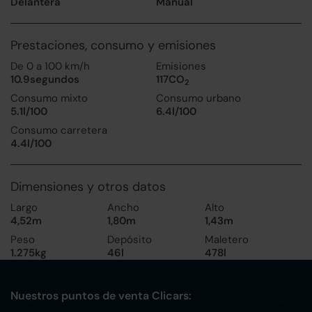
Delantera
Manual
Prestaciones, consumo y emisiones
De 0 a 100 km/h
Emisiones
10.9segundos
117CO
2
Consumo mixto
Consumo urbano
5.1l/100
6.4l/100
Consumo carretera
4.4l/100
Dimensiones y otros datos
Largo
Ancho
Alto
4,52m
1,80m
1,43m
Peso
Depósito
Maletero
1.275kg
46l
478l
Nuestros puntos de venta Clicars: