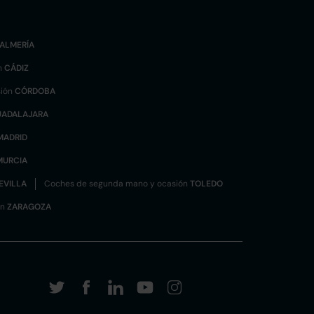
ALMERÍA
n
CÁDIZ
sión
CÓRDOBA
UADALAJARA
MADRID
MURCIA
EVILLA
Coches de segunda mano y ocasión
TOLEDO
ón
ZARAGOZA