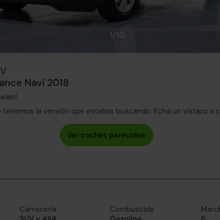
1/10
UV
gance Navi 2018
elan!
tenemos la versión que estabas buscando. Echa un vistazo a 
Carrocería
Combustible
Marc
SUV y 4X4
Gasolina
6