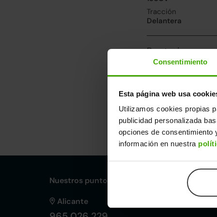
Tracción
Delantera
Prestaciones, co
Consentimiento
Velocidad máxima
192km/h
Consumo urbano
Esta página web usa cookie
7l/100
Utilizamos cookies propias p
publicidad personalizada ba
Dimensiones y ot
opciones de consentimiento y
Largo
An
información en nuestra
polít
4,33m
1,
Nuestros puntos de venta Clicars:
Alicante
965 026 229