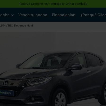
Reserva tu coche hoy · Entrega en 24h a domicilio
coche
Vende tu coche
Financiación
¿Por qué Clic
1.5 i-VTEC Elegance Navi