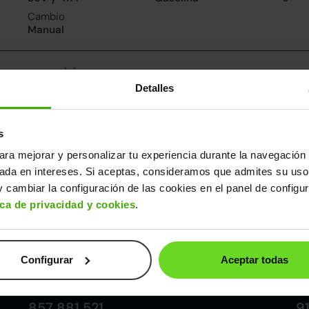
Cambio
Manual
nsumo y emisiones
Detalles
De 0 a 100 km/h
Emisiones
Cons
10.2segundos
130CO
5.7l/
2
Consumo carretera
s
5l/100
ara mejorar y personalizar tu experiencia durante la navegación 
sada en intereses. Si aceptas, consideramos que admites su uso
ros datos
 cambiar la configuración de las cookies en el panel de configu
cho
Alto
Peso
Depósito
ica de privacidad y cookies
.
77m
1,61m
1.241kg
50l
Configurar
Aceptar todas
Córdoba
857 881 521
9