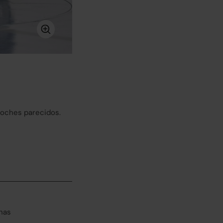
coches parecidos.
has