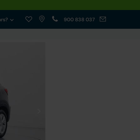
ars?
900 838 037