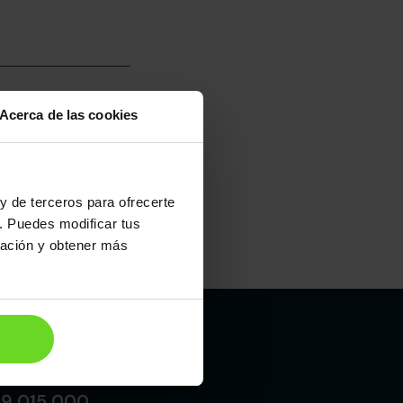
Acerca de las cookies
umo mixto
100
y de terceros para ofrecerte
. Puedes modificar tus
ración y obtener más
Maletero
393l
Madrid
19 015 000