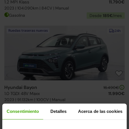
1.2 MPI Klass
11.790€
2023 | 104.090km | 84CV | Manual
Gasolina
Desde
185€
/mes
Ruedas traseras nuevas
24h
Hyundai Bayon
16.490€
1.0 TGDI 48V Maxx
11.990€
2023 | 91.132km | 100CV | Manual
Mild hybrid
Desde
187€
/mes
Consentimiento
Detalles
Acerca de las cookies
24h