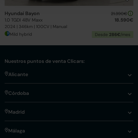
Hyundai Bayon
21.390€
1.0 TGDI 48V Maxx
18.590€
2024 | 346km | 100CV | Manual
Mild hybrid
Desde
286€
/mes
Nuestros puntos de venta Clicars:
Alicante
Córdoba
Madrid
Málaga