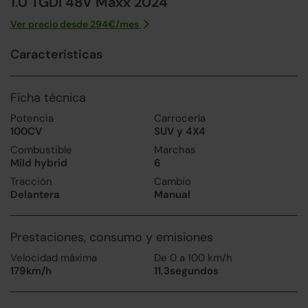
1.0 TGDI 48V Maxx 2024
Ver precio desde
294
€/
mes
Características
Ficha técnica
Potencia
Carrocería
100CV
SUV y 4X4
Combustible
Marchas
Mild hybrid
6
Tracción
Cambio
Delantera
Manual
Prestaciones, consumo y emisiones
Velocidad máxima
De 0 a 100 km/h
179km/h
11.3segundos