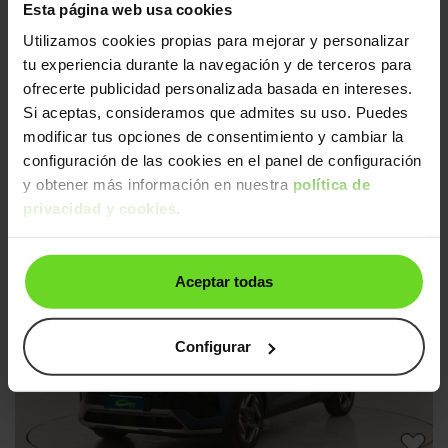
Esta página web usa cookies
Utilizamos cookies propias para mejorar y personalizar
tu experiencia durante la navegación y de terceros para
ofrecerte publicidad personalizada basada en intereses.
Si aceptas, consideramos que admites su uso. Puedes
modificar tus opciones de consentimiento y cambiar la
configuración de las cookies en el panel de configuración
Hyundai Bayon
19.490€
y obtener más información en nuestra
política de
1.2 MPI Klass
15.890€
privacidad y cookies
.
2025 | 6.993km | 79CV | Manual
Gasolina
Desde
246€
/mes
Aceptar todas
15-20 días
Configurar