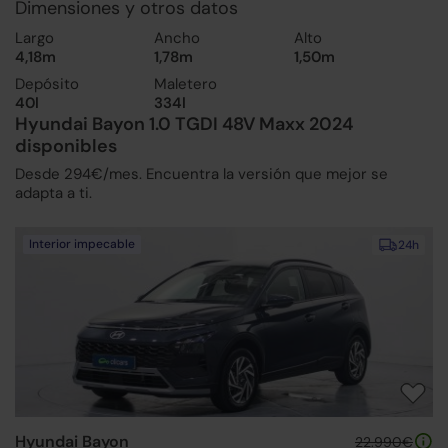
Dimensiones y otros datos
Largo
Ancho
Alto
4,18m
1,78m
1,50m
Depósito
Maletero
40l
334l
Hyundai Bayon 1.0 TGDI 48V Maxx 2024
disponibles
Desde 294€/mes. Encuentra la versión que mejor se
adapta a ti.
Interior impecable
24h
Hyundai Bayon
22.990€