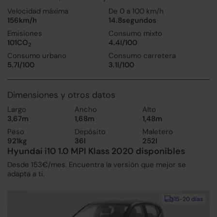
Velocidad máxima
De 0 a 100 km/h
156km/h
14.8segundos
Emisiones
Consumo mixto
101CO
4.4l/100
2
Consumo urbano
Consumo carretera
5.7l/100
3.1l/100
Dimensiones y otros datos
Largo
Ancho
Alto
3,67m
1,68m
1,48m
Peso
Depósito
Maletero
921kg
36l
252l
Hyundai i10 1.0 MPI Klass 2020 disponibles
Desde 153€/mes. Encuentra la versión que mejor se
adapta a ti.
15-20 días