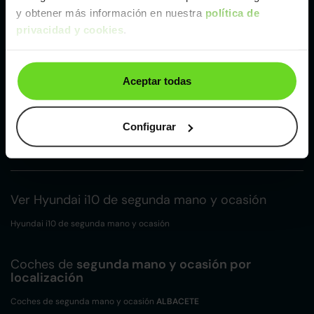
y obtener más información en nuestra
política de
Madrid
privacidad y cookies
.
Málaga
Aceptar todas
Valencia
Configurar
Zaragoza
Ver Hyundai i10 de segunda mano y ocasión
Hyundai i10 de segunda mano y ocasión
Coches de
segunda mano y ocasión por
localización
Coches de segunda mano y ocasión
ALBACETE