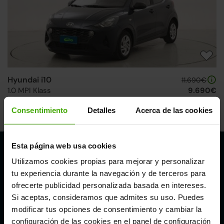
Hyundai i10
11.690€
1.0 MPI Klass
9.690€
2022 | 98.021km | 66CV | Manual
Consentimiento
Detalles
Acerca de las cookies
Gasolina
Desde
153€
/mes
Esta página web usa cookies
Nuestros puntos de venta Clicars:
Utilizamos cookies propias para mejorar y personalizar
tu experiencia durante la navegación y de terceros para
Alicante
ofrecerte publicidad personalizada basada en intereses.
Si aceptas, consideramos que admites su uso. Puedes
Córdoba
modificar tus opciones de consentimiento y cambiar la
configuración de las cookies en el panel de configuración