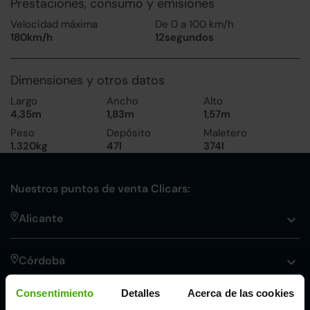
Prestaciones, consumo y emisiones
Velocidad máxima
De 0 a 100 km/h
180km/h
12segundos
Dimensiones y otros datos
Largo
Ancho
Alto
4,35m
1,83m
1,57m
Peso
Depósito
Maletero
1.320kg
47l
374l
Nuestros puntos de venta Clicars:
Alicante
Córdoba
Consentimiento
Detalles
Acerca de las cookies
Madrid