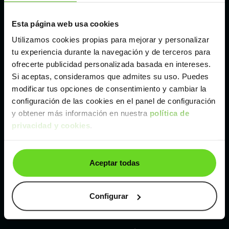
Esta página web usa cookies
Málaga
Utilizamos cookies propias para mejorar y personalizar
tu experiencia durante la navegación y de terceros para
Valencia
ofrecerte publicidad personalizada basada en intereses.
Si aceptas, consideramos que admites su uso. Puedes
Zaragoza
modificar tus opciones de consentimiento y cambiar la
configuración de las cookies en el panel de configuración
y obtener más información en nuestra
política de
Ver Hyundai Kona de segunda mano y ocasión
privacidad y cookies
.
Hyundai Kona de segunda mano y ocasión
Aceptar todas
Coches de
segunda mano y ocasión por
localización
Configurar
Coches de segunda mano y ocasión
ALBACETE
Coches de segunda mano y ocasión
ALICANTE